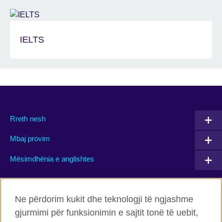
IELTS
Rreth nesh
Mbaj provim
Mësimdhënia e anglishtes
Connect with us
Ne përdorim kukit dhe teknologji të ngjashme
gjurmimi për funksionimin e sajtit tonë të uebit,
Facebook
Twitter