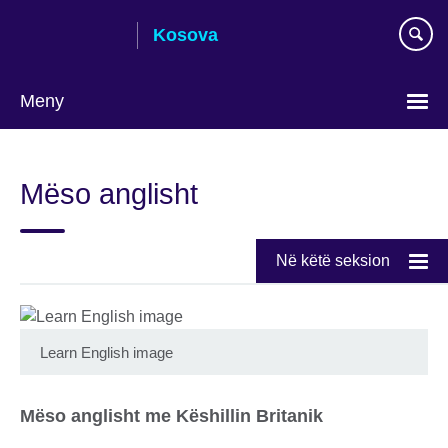
Skip
Kosova
to
main
content
Meny
Choose
your
Mëso anglisht
language
Në këtë seksion
Learn English image
Mëso anglisht me Këshillin Britanik