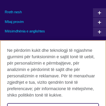
Rreth nesh
Mbaj provim
Mësimdhënia e anglishtes
Connect with us
Ne përdorim kukit dhe teknologji të ngjashme
gjurmimi për funksionimin e sajtit tonë të uebit,
Facebook
Twitter
për personalizimin e përmbajtjeve, për
Flickr
TikTok
analizimin e përdorimit të sajtit dhe për
personalizimin e reklamave. Për të menaxhuar
zgjedhjet e tua, vizito qendrën tonë të
preferencave; për informacione të mëtejshme,
Këshilli Britanik Globalisht
shiko politikën tonë të kukive.
Privatësia dhe termet
Cookies