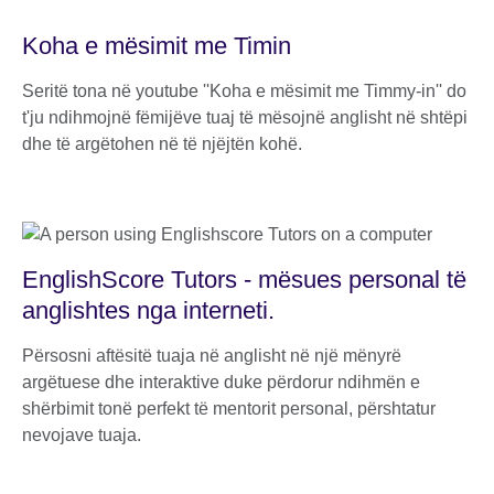
Koha e mësimit me Timin
Seritë tona në youtube ''Koha e mësimit me Timmy-in'' do
t'ju ndihmojnë fëmijëve tuaj të mësojnë anglisht në shtëpi
dhe të argëtohen në të njëjtën kohë.
EnglishScore Tutors - mësues personal të
anglishtes nga interneti.
Përsosni aftësitë tuaja në anglisht në një mënyrë
argëtuese dhe interaktive duke përdorur ndihmën e
shërbimit tonë perfekt të mentorit personal, përshtatur
nevojave tuaja.