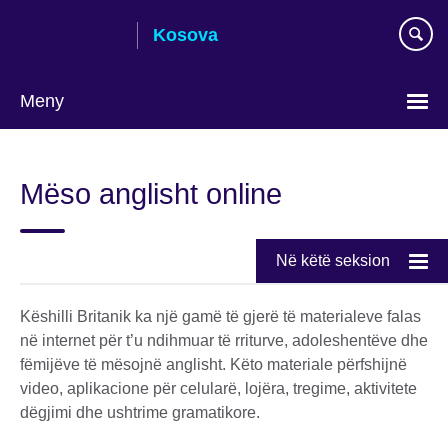
Skip
Kosova
to
main
content
Meny
Choose
your
Mëso anglisht online
language
Në këtë seksion
Këshilli Britanik ka një gamë të gjerë të materialeve falas
në internet për t’u ndihmuar të rriturve, adoleshentëve dhe
fëmijëve të mësojnë anglisht. Këto materiale përfshijnë
video, aplikacione për celularë, lojëra, tregime, aktivitete
dëgjimi dhe ushtrime gramatikore.