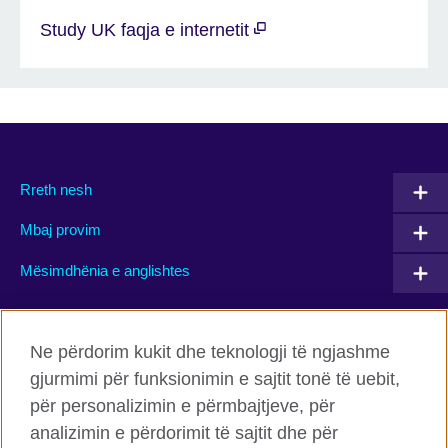
Study UK faqja e internetit
Rreth nesh
Mbaj provim
Mësimdhënia e anglishtes
Connect with us
Ne përdorim kukit dhe teknologji të ngjashme
gjurmimi për funksionimin e sajtit tonë të uebit,
Facebook
Twitter
për personalizimin e përmbajtjeve, për
Flickr
TikTok
analizimin e përdorimit të sajtit dhe për