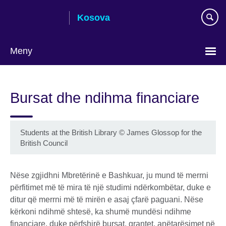
Skip
Kosova
to
main
content
Meny
Choose
your
Bursat dhe ndihma financiare
language
Students at the British Library © James Glossop for the
British Council
Nëse zgjidhni Mbretërinë e Bashkuar, ju mund të merrni
përfitimet më të mira të një studimi ndërkombëtar, duke e
ditur që merrni më të mirën e asaj çfarë paguani. Nëse
kërkoni ndihmë shtesë, ka shumë mundësi ndihme
financiare, duke përfshirë bursat, grantet, anëtarësimet në