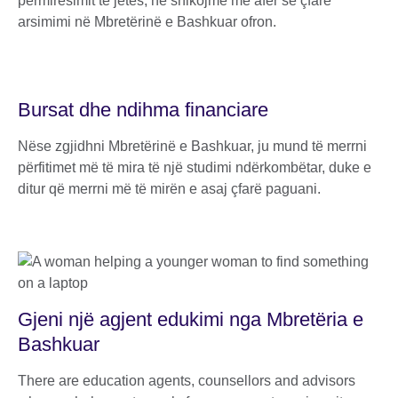
përmirësimit të jetës, ne shikojmë më afër se çfarë
arsimimi në Mbretërinë e Bashkuar ofron.
Bursat dhe ndihma financiare
Nëse zgjidhni Mbretërinë e Bashkuar, ju mund të merrni
përfitimet më të mira të një studimi ndërkombëtar, duke e
ditur që merrni më të mirën e asaj çfarë paguani.
Gjeni një agjent edukimi nga Mbretëria e
Bashkuar
There are education agents, counsellors and advisors