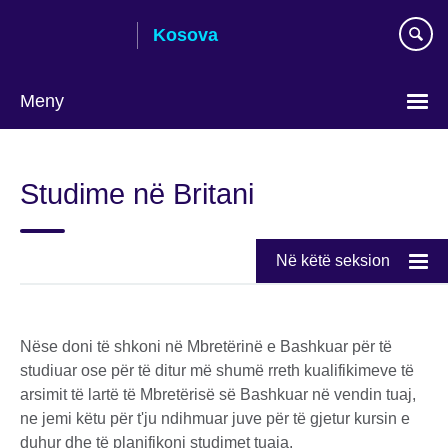
Skip
Kosova
to
main
content
Meny
Choose
your
Studime në Britani
language
Në këtë seksion
Nëse doni të shkoni në Mbretërinë e Bashkuar për të
studiuar ose për të ditur më shumë rreth kualifikimeve të
arsimit të lartë të Mbretërisë së Bashkuar në vendin tuaj,
ne jemi këtu për t'ju ndihmuar juve për të gjetur kursin e
duhur dhe të planifikoni studimet tuaja.