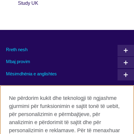
Study UK
Rreth nesh
Mbaj provim
Mësimdhënia e anglishtes
Connect with us
Ne përdorim kukit dhe teknologji të ngjashme
gjurmimi për funksionimin e sajtit tonë të uebit,
Facebook
Twitter
për personalizimin e përmbajtjeve, për
Flickr
TikTok
analizimin e përdorimit të sajtit dhe për
personalizimin e reklamave. Për të menaxhuar