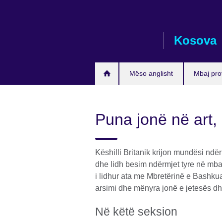
Skip
to
main
Kosova
content
Mëso anglisht
Mbaj pro
Puna jonë në art,
Këshilli Britanik krijon mundësi ndë
dhe lidh besim ndërmjet tyre në mb
i lidhur ata me Mbretërinë e Bashkuar
arsimi dhe mënyra jonë e jetesës dh
Në këtë seksion