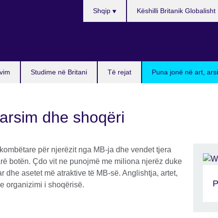
Choose
Shqip
Këshilli Britanik Globalisht
your
language
vim
Studime në Britani
Të rejat
Puna jonë në art, ar
 arsim dhe shoqëri
rkombëtare për njerëzit nga MB-ja dhe vendet tjera
arë botën. Çdo vit ne punojmë me miliona njerëz duke
 dhe asetet më atraktive të MB-së. Anglishtja, artet,
P
e organizimi i shoqërisë.