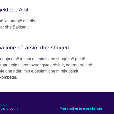
jektet e Artit
 të krijuar një mjedis
ar dhe Ballkanit
a jonë në arsim dhe shoqëri
unojmë në fushat e arsimit dhe shoqërisë për të
ruar arsimi, promovuar qytetarësinë, ndërmarrësinë
ale dhe ndërtimin e besimit dhe mirëkuptimit
kombëtar.
baj provim
Mësimdhënia e anglishtes