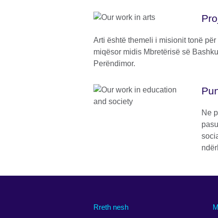
Pro
Arti është themeli i misionit tonë për
miqësor midis Mbretërisë së Bashku
Perëndimor.
Pun
Ne p
pasu
soci
ndër
Rreth nesh
M