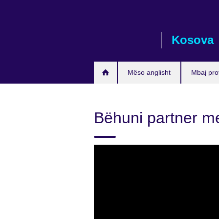
Skip
to
main
Kosova
content
Mëso anglisht
Mbaj pro
Bëhuni partner m