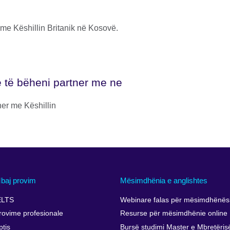
 me Këshillin Britanik në Kosovë.
 të bëheni partner me ne
ner me Këshillin
baj provim
Mësimdhënia e anglishtes
ELTS
Webinare falas për mësimdhënësi
rovime profesionale
Resurse për mësimdhënie online
ptis
Bursë studimi Master e Mbretëris