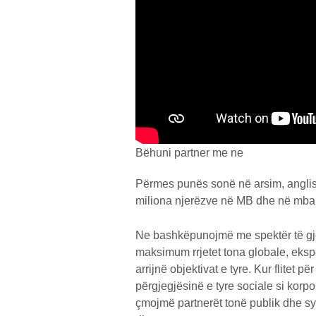
Bëhuni partner me ne
Përmes punës sonë në arsim, anglish
miliona njerëzve në MB dhe në mba
Ne bashkëpunojmë me spektër të gje
maksimum rrjetet tona globale, ekspe
arrijnë objektivat e tyre. Kur flitet 
përgjegjësinë e tyre sociale si korpor
çmojmë partnerët tonë publik dhe syni