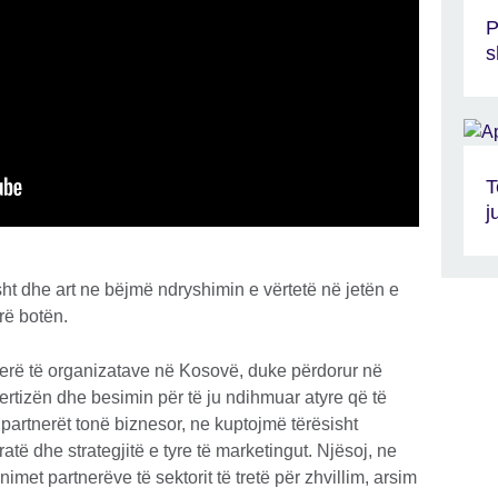
P
s
T
j
t dhe art ne bëjmë ndryshimin e vërtetë në jetën e
rë botën.
rë të organizatave në Kosovë, duke përdorur në
rtizën dhe besimin për të ju ndihmuar atyre që të
për partnerët tonë biznesor, ne kuptojmë tërësisht
atë dhe strategjitë e tyre të marketingut. Njësoj, ne
met partnerëve të sektorit të tretë për zhvillim, arsim