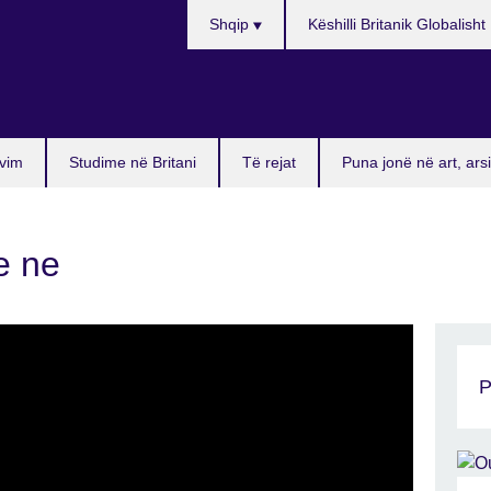
Choose
Shqip
Këshilli Britanik Globalisht
your
language
vim
Studime në Britani
Të rejat
Puna jonë në art, ar
e ne
P