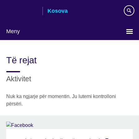
Skip
Kosova
to
main
content
Meny
Choose
your
Të rejat
language
Aktivitet
Nuk ka ngjarje për momentin. Ju lutemi kontrolloni
përsëri.