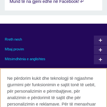
Mund të na gjeni edhe në Facebook!
Rreth nesh
Mbaj provim
Mësimdhënia e anglishtes
Connect with us
Ne përdorim kukit dhe teknologji të ngjashme
gjurmimi për funksionimin e sajtit tonë të uebit,
Facebook
Twitter
për personalizimin e përmbajtjeve, për
Flickr
TikTok
analizimin e përdorimit të sajtit dhe për
personalizimin e reklamave. Për të menaxhuar