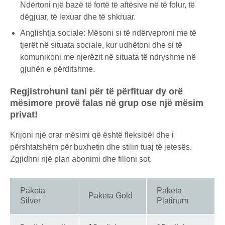
Ndërtoni një bazë të fortë të aftësive në të folur, të
dëgjuar, të lexuar dhe të shkruar.
Anglishtja sociale: Mësoni si të ndërveproni me të
tjerët në situata sociale, kur udhëtoni dhe si të
komunikoni me njerëzit në situata të ndryshme në
gjuhën e përditshme.
Regjistrohuni tani për të përfituar dy orë
mësimore provë falas në grup ose një mësim
privat!
Krijoni një orar mësimi që është fleksibël dhe i
përshtatshëm për buxhetin dhe stilin tuaj të jetesës.
Zgjidhni një plan abonimi dhe filloni sot.
Paketa
Paketa
Paketa Gold
Silver
Platinum