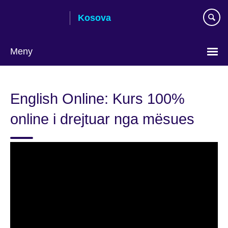
Skip
Kosova
to
main
content
Meny
Choose
your
English Online: Kurs 100%
language
online i drejtuar nga mësues