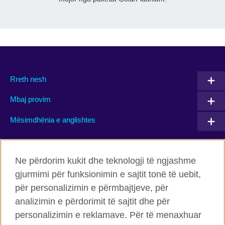
Rreth nesh
Mbaj provim
Mësimdhënia e anglishtes
Connect with us
Ne përdorim kukit dhe teknologji të ngjashme
gjurmimi për funksionimin e sajtit tonë të uebit,
Facebook
Twitter
për personalizimin e përmbajtjeve, për
Flickr
TikTok
analizimin e përdorimit të sajtit dhe për
personalizimin e reklamave. Për të menaxhuar