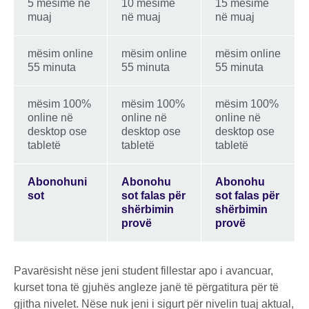
5 mësime në
10 mësime
15 mësime
muaj
në muaj
në muaj
mësim online
mësim online
mësim online
55 minuta
55 minuta
55 minuta
mësim 100%
mësim 100%
mësim 100%
online në
online në
online në
desktop ose
desktop ose
desktop ose
tabletë
tabletë
tabletë
Abonohuni
Abonohu
Abonohu
sot
sot falas për
sot falas për
shërbimin
shërbimin
provë
provë
Pavarësisht nëse jeni student fillestar apo i avancuar,
kurset tona të gjuhës angleze janë të përgatitura për të
gjitha nivelet. Nëse nuk jeni i sigurt për nivelin tuaj aktual,