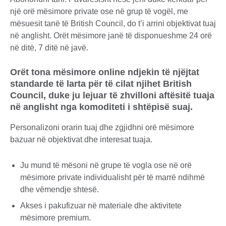
një orë mësimore private ose në grup të vogël, me
mësuesit tanë të British Council, do t’i arrini objektivat tuaj
në anglisht. Orët mësimore janë të disponueshme 24 orë
në ditë, 7 ditë në javë.
Orët tona mësimore online ndjekin të njëjtat
standarde të larta për të cilat njihet British
Council, duke ju lejuar të zhvilloni aftësitë tuaja
në anglisht nga komoditeti i shtëpisë suaj.
Personalizoni orarin tuaj dhe zgjidhni orë mësimore
bazuar në objektivat dhe interesat tuaja.
Ju mund të mësoni në grupe të vogla ose në orë
mësimore private individualisht për të marrë ndihmë
dhe vëmendje shtesë.
Akses i pakufizuar në materiale dhe aktivitete
mësimore premium.