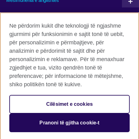
Mësimdhënia e anglishtes
Connect with us
Ne përdorim kukit dhe teknologji të ngjashme
gjurmimi për funksionimin e sajtit tonë të uebit,
Facebook
Twitter
për personalizimin e përmbajtjeve, për
Flickr
TikTok
analizimin e përdorimit të sajtit dhe për
personalizimin e reklamave. Për të menaxhuar
zgjedhjet e tua, vizito qendrën tonë të
preferencave; për informacione të mëtejshme,
Këshilli Britanik Globalisht
shiko politikën tonë të kukive.
Privatësia dhe termet
Cookies
Cilësimet e cookies
Harta e faqes
Pranoni të gjitha cookie-t
© 2026 British Council