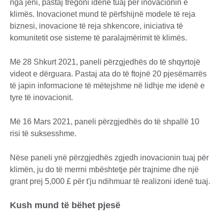
nga jeni, pastaj tregoni idenë tuaj për inovacionin e
klimës. Inovacionet mund të përfshijnë modele të reja
biznesi, inovacione të reja shkencore, iniciativa të
komunitetit ose sisteme të paralajmërimit të klimës.
Më 28 Shkurt 2021, paneli përzgjedhës do të shqyrtojë
videot e dërguara. Pastaj ata do të ftojnë 20 pjesëmarrës
të japin informacione të mëtejshme në lidhje me idenë e
tyre të inovacionit.
Më 16 Mars 2021, paneli përzgjedhës do të shpallë 10
risi të suksesshme.
Nëse paneli ynë përzgjedhës zgjedh inovacionin tuaj për
klimën, ju do të merrni mbështetje për trajnime dhe një
grant prej 5,000 £ për t'ju ndihmuar të realizoni idenë tuaj.
Kush mund të bëhet pjesë