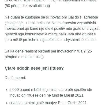
Si do të ndikojë inovacioni juaj në ndryshimin e klimës?
(50 përqind e rezultatit tuaj)
Ne duam të kuptojmë se si inovacioni juaj do t'i adresojë
çështjet që ju keni theksuar. Ne mirëpresim veçanërisht
inovacionet që kanë një efekt pozitiv mbi gratë dhe vajzat,
njerëzit nga komunitetet e margjinalizuara dhe grupet e
tjera më të prekshme nga efektet e ndryshimit të klimës.
Sa ka qenë realisht buxheti për inovacionin tuaj? (25
përqind e rezultatit tuaj)
Çfarë ndodh nëse jeni fitues?
Do të merrni:
5,000 paund mbështetje financiare për secilën ide
inovacioni fituese deri në fund të Marsit 2021
seanca trainimi gjatë muajve Prill - Gusht 2021.