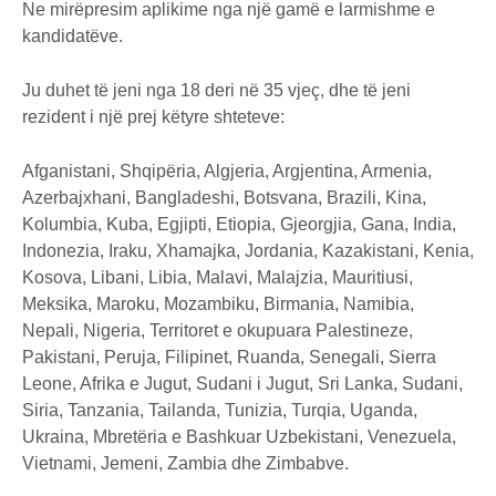
Ne mirëpresim aplikime nga një gamë e larmishme e
kandidatëve.
Ju duhet të jeni nga 18 deri në 35 vjeç, dhe të jeni
rezident i një prej këtyre shteteve:
Afganistani, Shqipëria, Algjeria, Argjentina, Armenia,
Azerbajxhani, Bangladeshi, Botsvana, Brazili, Kina,
Kolumbia, Kuba, Egjipti, Etiopia, Gjeorgjia, Gana, India,
Indonezia, Iraku, Xhamajka, Jordania, Kazakistani, Kenia,
Kosova, Libani, Libia, Malavi, Malajzia, Mauritiusi,
Meksika, Maroku, Mozambiku, Birmania, Namibia,
Nepali, Nigeria, Territoret e okupuara Palestineze,
Pakistani, Peruja, Filipinet, Ruanda, Senegali, Sierra
Leone, Afrika e Jugut, Sudani i Jugut, Sri Lanka, Sudani,
Siria, Tanzania, Tailanda, Tunizia, Turqia, Uganda,
Ukraina, Mbretëria e Bashkuar Uzbekistani, Venezuela,
Vietnami, Jemeni, Zambia dhe Zimbabve.