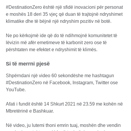
#DestinationZero është një sfidë inovacioni për personat
e moshës 18 deri 35 vjeç që duan të trajtojnë ndryshimet
klimatike dhe të bëjnë një ndryshim pozitiv në botë.
Ne po kërkojmë ide që do të ndihmojnë komunitetet të
lëvizin më afër emetimeve të karbonit zero ose të
përshtaten me efektet e ndryshimit të klimës.
Si të merrni pjesë
Shpërndani një video 60 sekondëshe me hashtagun
#DestinationZero në Facebook, Instagram, Twitter ose
YouTube.
Afati i fundit është 14 Shkurt 2021 në 23.59 me kohën në
Mbretërinë e Bashkuar.
Në video, ju lutemi thoni emrin tuaj, moshën dhe vendin