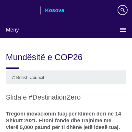
Skip
Kosova
to
main
content
Meny
Choose
your
Mundësitë e COP26
language
©
British Council
Sfida e #DestinationZero
Tregoni inovacionin tuaj për klimën deri në 14
Shkurt 2021. Fitoni fonde dhe trajnime me
vlerë 5,000 paund për ti dhënë jetë idesë tuaj.