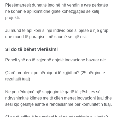
Pjesëmarrësit duhet të jetojnë në vendin e tyre përkatës
në kohën e aplikimit dhe gjatë kohëzgjatjes së këtij
projekti.
Ju mund të aplikoni si një individ ose si pjesë e një grupi
dhe mund të paraqisni më shumë se një risi.
Si do të bëhet vlerësimi
Paneli ynë do të zgjedhë dhjetë inovacione bazuar në:
Çfarë problemi po përpiqeni të zgjidhni? (25 përqind e
rezultatit tuaj)
Ne po kërkojmë një shpjegim të qartë të çështjes së
ndryshimit të klimës me të cilën merret inovacioni juaj dhe
sesi kjo çështje është e rëndësishme për komunitetin tuaj.