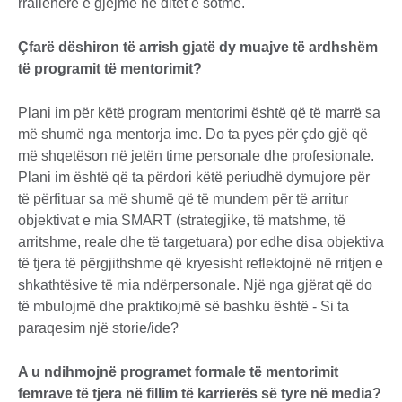
rrallëherë e gjejmë në ditët e sotme.
Çfarë dëshiron të arrish gjatë dy muajve të ardhshëm
të programit të mentorimit?
Plani im për këtë program mentorimi është që të marrë sa
më shumë nga mentorja ime. Do ta pyes për çdo gjë që
më shqetëson në jetën time personale dhe profesionale.
Plani im është që ta përdori këtë periudhë dymujore për
të përfituar sa më shumë që të mundem për të arritur
objektivat e mia SMART (strategjike, të matshme, të
arritshme, reale dhe të targetuara) por edhe disa objektiva
të tjera të përgjithshme që kryesisht reflektojnë në rritjen e
shkathtësive të mia ndërpersonale. Një nga gjërat që do
të mbulojmë dhe praktikojmë së bashku është - Si ta
paraqesim një storie/ide?
A u ndihmojnë programet formale të mentorimit
femrave të tjera në fillim të karrierës së tyre në media?