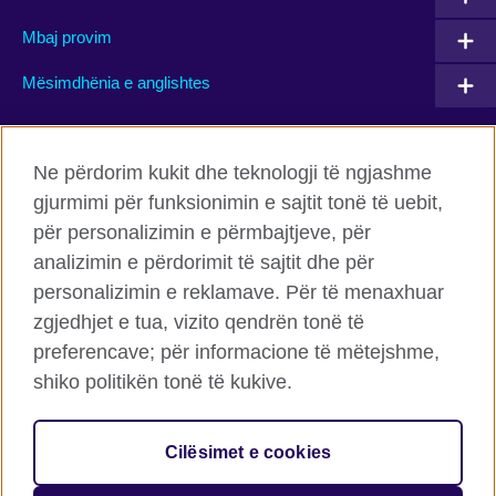
Mbaj provim
Mësimdhënia e anglishtes
Connect with us
Ne përdorim kukit dhe teknologji të ngjashme
gjurmimi për funksionimin e sajtit tonë të uebit,
Facebook
Twitter
për personalizimin e përmbajtjeve, për
Flickr
TikTok
analizimin e përdorimit të sajtit dhe për
personalizimin e reklamave. Për të menaxhuar
zgjedhjet e tua, vizito qendrën tonë të
preferencave; për informacione të mëtejshme,
Këshilli Britanik Globalisht
shiko politikën tonë të kukive.
Privatësia dhe termet
Cookies
Cilësimet e cookies
Harta e faqes