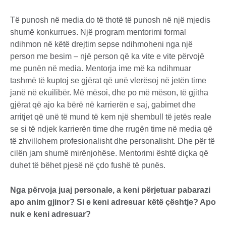
Të punosh në media do të thotë të punosh në një mjedis
shumë konkurrues. Një program mentorimi formal
ndihmon në këtë drejtim sepse ndihmoheni nga një
person me besim – një person që ka vite e vite përvojë
me punën në media. Mentorja ime më ka ndihmuar
tashmë të kuptoj se gjërat që unë vlerësoj në jetën time
janë në ekuilibër. Më mësoi, dhe po më mëson, të gjitha
gjërat që ajo ka bërë në karrierën e saj, gabimet dhe
arritjet që unë të mund të kem një shembull të jetës reale
se si të ndjek karrierën time dhe rrugën time në media që
të zhvillohem profesionalisht dhe personalisht. Dhe për të
cilën jam shumë mirënjohëse. Mentorimi është diçka që
duhet të bëhet pjesë në çdo fushë të punës.
Nga përvoja juaj personale, a keni përjetuar pabarazi
apo anim gjinor? Si e keni adresuar këtë çështje? Apo
nuk e keni adresuar?