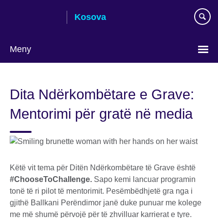
Skip
Kosova
to
main
content
Meny
Choose
your
Dita Ndërkombëtare e Grave:
language
Mentorimi për gratë në media
Këtë vit tema për Ditën Ndërkombëtare të Grave është
#ChooseToChallenge.
Sapo kemi lancuar programin
tonë të ri pilot të mentorimit. Pesëmbëdhjetë gra nga i
gjithë Ballkani Perëndimor janë duke punuar me kolege
me më shumë përvojë për të zhvilluar karrierat e tyre.