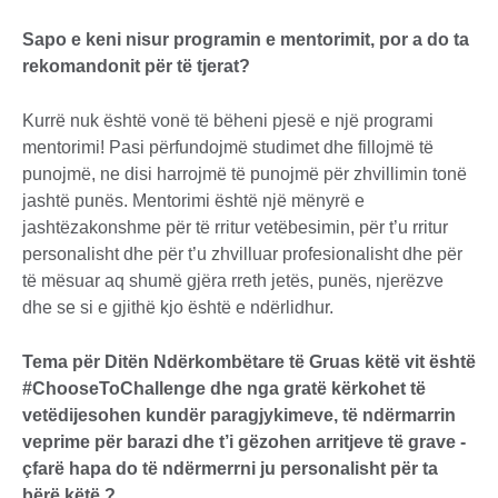
Sapo e keni nisur programin e mentorimit, por a do ta
rekomandonit për të tjerat?
Kurrë nuk është vonë të bëheni pjesë e një programi
mentorimi! Pasi përfundojmë studimet dhe fillojmë të
punojmë, ne disi harrojmë të punojmë për zhvillimin tonë
jashtë punës. Mentorimi është një mënyrë e
jashtëzakonshme për të rritur vetëbesimin, për t’u rritur
personalisht dhe për t’u zhvilluar profesionalisht dhe për
të mësuar aq shumë gjëra rreth jetës, punës, njerëzve
dhe se si e gjithë kjo është e ndërlidhur.
Tema për Ditën Ndërkombëtare të Gruas këtë vit është
#ChooseToChallenge dhe nga gratë kërkohet të
vetëdijesohen kundër paragjykimeve, të ndërmarrin
veprime për barazi dhe t’i gëzohen arritjeve të grave -
çfarë hapa do të ndërmerrni ju personalisht për ta
bërë këtë ?