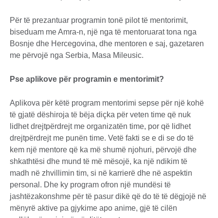
Për të prezantuar programin tonë pilot të mentorimit,
biseduam me Amra-n, një nga të mentoruarat tona nga
Bosnje dhe Hercegovina, dhe mentoren e saj, gazetaren
me përvojë nga Serbia, Masa Mileusic.
Pse aplikove për programin e mentorimit?
Aplikova për këtë program mentorimi sepse për një kohë
të gjatë dëshiroja të bëja diçka për veten time që nuk
lidhet drejtpërdrejt me organizatën time, por që lidhet
drejtpërdrejt me punën time. Vetë fakti se e di se do të
kem një mentore që ka më shumë njohuri, përvojë dhe
shkathtësi dhe mund të më mësojë, ka një ndikim të
madh në zhvillimin tim, si në karrierë dhe në aspektin
personal. Dhe ky program ofron një mundësi të
jashtëzakonshme për të pasur dikë që do të të dëgjojë në
mënyrë aktive pa gjykime apo anime, gjë të cilën