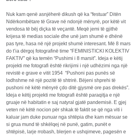
Nuk kam qenë asnjëherë dikush që ka “festuar” Ditën
Ndërkombëtare të Grave në ndonjë mënyrë, por këtë vit
vendosa të bëj diçka të veçantë. Meqë jemi të gjithë
krijesa të medias sociale dhe unë jam shumë e dhënë
pas tyre, hasa në një projekt shumë interesant. Më 8 mars
do t’ia dërgoj fotografinë time “FEMINISTICKI KOLEKTIV
FAKTIV” që ka temën “Pushimi i 8 marsit”. Ideja e këtij
projekti me fotografi është rikrijimi i një udhëzimi nga një
revistë e grave e vitit 1954 “Pushoni pas punës së
lodhshme në një pozitë të shtrirë. Bëjeni shprehi të
pushoni në këtë mënyrë çdo ditë gjysmë ore pas drekës”.
Ideja e këtij projekti me fotografi është paraqitja e një
gruaje në habitatin e saj natyral gjatë pandemisë. E gjej
veten në këtë nocion për shkak të faktit se që nga viti i
kaluar jam duke punuar nga shtëpia dhe kam mësuar se
si grua mund të shkëlqej në punë, gatim, punët e
shtëpisë, larje rrobash, blerjen e ushqimeve, pagesën e