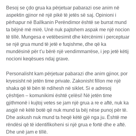
Besoj se çdo grua ka përjetuar pabarazi ose anim në
aspektin gjinor në një pikë të jetës së saj. Opinioni i
përhapur në Ballkanin Perëndimor është se burrat mund
ta bëjnë më mirë. Unë nuk pajtohem aspak me një nocion
të tillë. Mungesa e vetëbesimit dhe kërcënimi i perceptuar
se një grua mund të jetë e fuqishme, dhe që ka
mundësinë për t’u bërë një vendimmarrëse, i jep jetë këtij
nocioni keqësues ndaj grave.
Personalisht kam përjetuar pabarazi dhe anim gjinor, por
kryesisht në jetën time private. Zakonisht fillon me një
shaka që të bën të ndihesh në siklet. Si e adresoj
çështjen – komunikimi është çelësi! Në jetën time
gjithmonë i kujtoj vetes se jam një grua a re e aftë, nuk ka
asgjë në këtë botë që nuk mund ta bëj nëse punoj për të.
Dhe askush nuk mund ta heqë këtë gjë nga ju. Është me
rëndësi që të identifikoheni si një grua e fortë dhe e aftë.
Dhe unë jam e tillë.