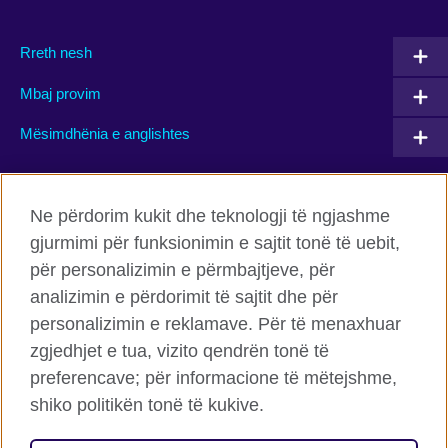
Rreth nesh
Mbaj provim
Mësimdhënia e anglishtes
Connect with us
Ne përdorim kukit dhe teknologji të ngjashme
gjurmimi për funksionimin e sajtit tonë të uebit,
Facebook
Twitter
për personalizimin e përmbajtjeve, për
Flickr
TikTok
analizimin e përdorimit të sajtit dhe për
personalizimin e reklamave. Për të menaxhuar
zgjedhjet e tua, vizito qendrën tonë të
preferencave; për informacione të mëtejshme,
Këshilli Britanik Globalisht
shiko politikën tonë të kukive.
Privatësia dhe termet
Cookies