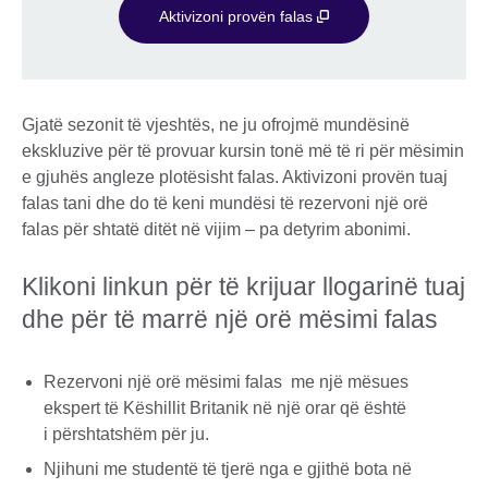
Aktivizoni provën falas
Gjatë sezonit të vjeshtës, ne ju ofrojmë mundësinë
ekskluzive për të provuar kursin tonë më të ri për mësimin
e gjuhës angleze plotësisht falas. Aktivizoni provën tuaj
falas tani dhe do të keni mundësi të rezervoni një orë
falas për shtatë ditët në vijim – pa detyrim abonimi.
Klikoni linkun për të krijuar llogarinë tuaj
dhe për të marrë një orë mësimi falas
Rezervoni një orë mësimi falas me një mësues
ekspert të Këshillit Britanik në një orar që është
i përshtatshëm për ju.
Njihuni me studentë të tjerë nga e gjithë bota në