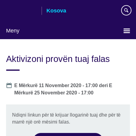
Skip
Kosova
to
main
content
Meny
Choose
your
Aktivizoni provën tuaj falas
language
Date
E Mërkurë 11 November 2020 - 17:00
deri
E
Mërkurë 25 November 2020 - 17:00
Ndiqni linkun për të krijuar llogarinë tuaj dhe për të
marrë një orë mësimi falas.