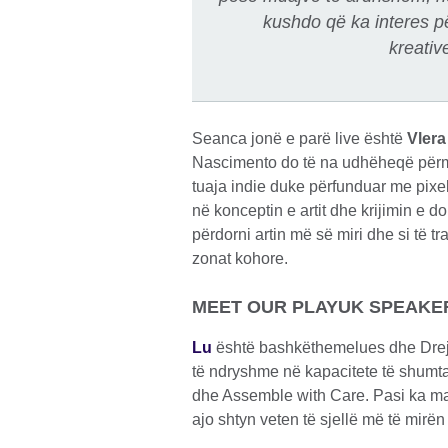
kushdo që ka interes p
kreativ
Seanca jonë e parë live është
Vlera 
Nascimento do të na udhëheqë përmes pr
tuaja indie duke përfunduar me pixel
në konceptin e artit dhe krijimin e dok
përdorni artin më së miri dhe si të t
zonat kohore.
MEET OUR PLAYUK SPEAKER
Lu
është bashkëthemelues dhe Drejt
të ndryshme në kapacitete të shumta
dhe Assemble with Care. Pasi ka m
ajo shtyn veten të sjellë më të mirën 