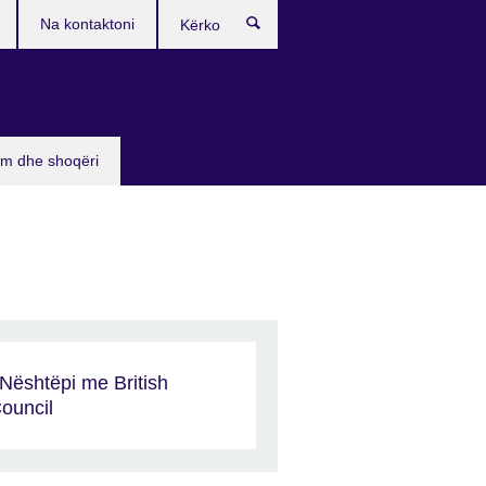
Na kontaktoni
Kërko
sim dhe shoqëri
Nështëpi me British
ouncil