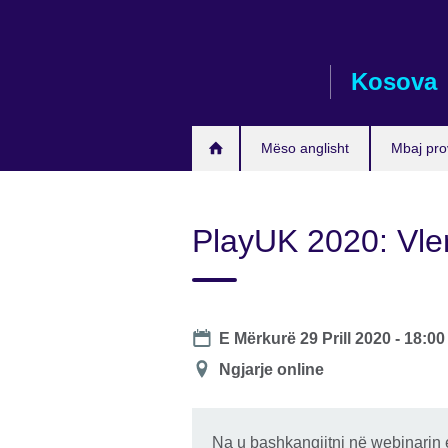
Skip
to
main
Kosova
content
Mëso anglisht
Mbaj pro
PlayUK 2020: Vlera
Date
E Mërkurë 29 Prill 2020 -
18:00
Lokacioni
Ngjarje online
Na u bashkangjitni në webinarin