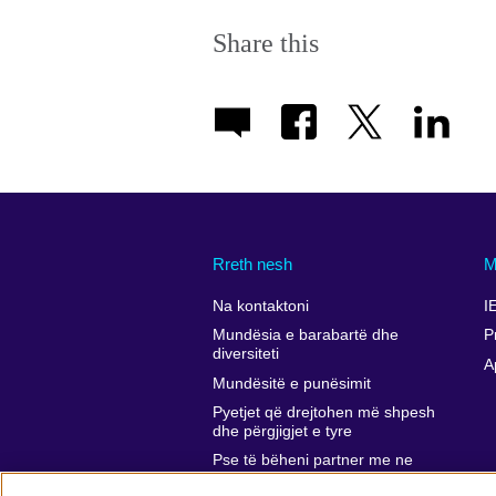
Share this
Rreth nesh
M
Na kontaktoni
I
Mundësia e barabartë dhe
P
diversiteti
A
Mundësitë e punësimit
Pyetjet që drejtohen më shpesh
dhe përgjigjet e tyre
Pse të bëheni partner me ne
Komentet dhe ankesat tuaja