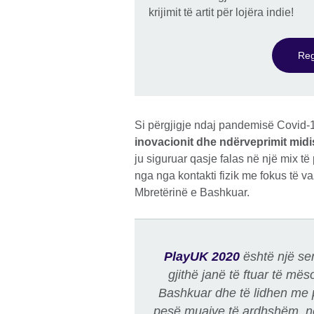
krijimit të artit për lojëra indie!
Reg
Si përgjigje ndaj pandemisë Covid-19
inovacionit dhe ndërveprimit midis
ju siguruar qasje falas në një mix t
nga nga kontakti fizik me fokus të 
Mbretërinë e Bashkuar.
PlayUK 2020
është një ser
gjithë janë të ftuar të më
Bashkuar dhe të lidhen me p
pesë muajve të ardhshëm, ne