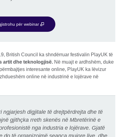
jistrohu për webinar
, British Council ka shndërruar festivalin PlayUK të
 artit dhe teknologjisë.
Në muajt e ardhshëm, duke
ë përmbajtjes interesante online, PlayUK ka lëvizur
vazhdueshëm online në industrinë e lojërave në
i ngjarjesh digjitale të drejtpërdrejta dhe të
sojnë gjithçka rreth skenës në Mbretërinë e
rofesionistë nga industria e lojërave. Gjatë
 do të organizojmë seanca mujore live, dhe