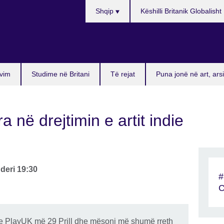
Choose
Shqip
Këshilli Britanik Globalisht
your
language
vim
Studime në Britani
Të rejat
Puna jonë në art, ar
 në drejtimin e artit indie
deri
19:30
#
C
 e PlayUK më 29 Prill dhe mësoni më shumë rreth