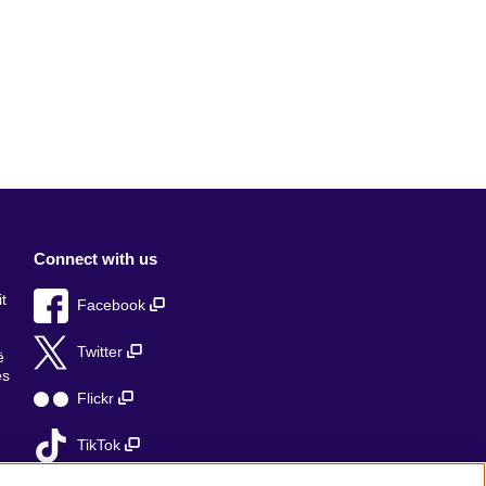
Connect with us
t
Facebook
Twitter
ë
ës
Flickr
TikTok
ë