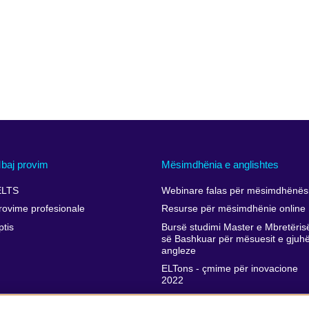
baj provim
Mësimdhënia e anglishtes
ELTS
Webinare falas për mësimdhënësi
rovime profesionale
Resurse për mësimdhënie online
ptis
Bursë studimi Master e Mbretëris
së Bashkuar për mësuesit e gjuh
angleze
ELTons - çmime për inovacione
2022
Përkrahja e zhvillimit profesional t