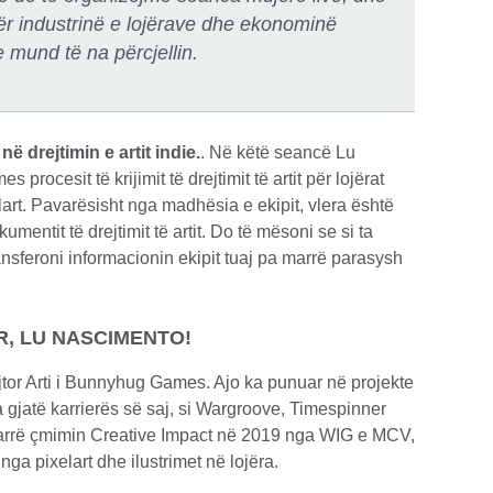
ër industrinë e lojërave dhe ekonominë
e mund të na përcjellin.
në drejtimin e artit indie.
. Në këtë seancë Lu
ocesit të krijimit të drejtimit të artit për lojërat
art. Pavarësisht nga madhësia e ekipit, vlera është
umentit të drejtimit të artit. Do të mësoni se si ta
ransferoni informacionin ekipit tuaj pa marrë parasysh
, LU NASCIMENTO!
or Arti i Bunnyhug Games. Ajo ka punuar në projekte
 gjatë karrierës së saj, si Wargroove, Timespinner
arrë çmimin Creative Impact në 2019 nga WIG e MCV,
nga pixelart dhe ilustrimet në lojëra.