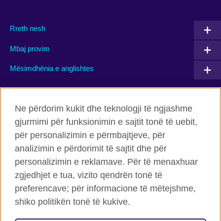
Rreth nesh
Mbaj provim
Mësimdhënia e anglishtes
Connect with us
Ne përdorim kukit dhe teknologji të ngjashme
gjurmimi për funksionimin e sajtit tonë të uebit,
Facebook
Twitter
për personalizimin e përmbajtjeve, për
Flickr
TikTok
analizimin e përdorimit të sajtit dhe për
personalizimin e reklamave. Për të menaxhuar
zgjedhjet e tua, vizito qendrën tonë të
preferencave; për informacione të mëtejshme,
Këshilli Britanik Globalisht
shiko politikën tonë të kukive.
Privatësia dhe termet