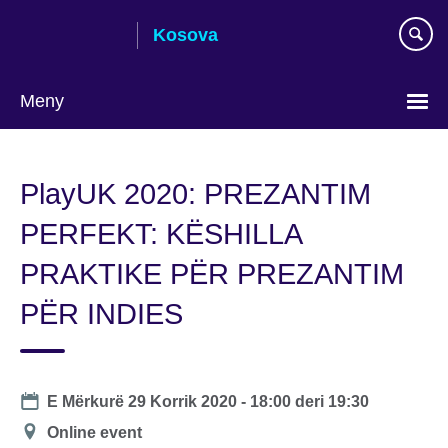
Skip
Kosova
to
main
content
Meny
Choose
your
PlayUK 2020: PREZANTIM
language
PERFEKT: KËSHILLA
PRAKTIKE PËR PREZANTIM
PËR INDIES
Date
E Mërkurë 29 Korrik 2020 -
18:00
deri
19:30
Lokacioni
Online event