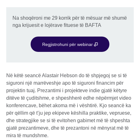
Na shoqëroni me 29 korrik për të mësuar më shumë
nga krijuesit e lojërave fituese të BAFTA
Regjistrohuni për webinar
Në këtë seancë Alastair Hebson do të shpjegoj se si të
siguroni një marrëveshje apo të siguroni financim për
projektin tuaj. Prezantimi i projekteve indie gjatë këtyre
ditëve të çuditshme, e shpeshherë edhe nëpërmjet video
konferencave, bëhet akoma më i vështirë. Kjo seancë ka
për qëllim që t’ju jep ekipeve këshilla praktike, vepruese,
dhe strategjike se si të evitohen gabimet më të shpeshta
gjatë prezantimeve, dhe të prezantoni në mënyrat më të
mira të mundshme.