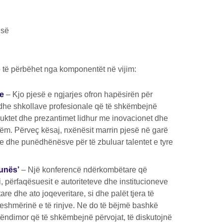
isë
o të përbëhet nga komponentët në vijim:
ve
– Kjo pjesë e ngjarjes ofron hapësirën për
he shkollave profesionale që të shkëmbejnë
uktet dhe prezantimet lidhur me inovacionet dhe
ëm. Përveç kësaj, nxënësit marrin pjesë në garë
dhe punëdhënësve për të zbuluar talentet e tyre
unës’
– Një konferencë ndërkombëtare që
 përfaqësuesit e autoriteteve dhe institucioneve
e dhe ato joqeveritare, si dhe palët tjera të
eshmërinë e të rinjve. Ne do të bëjmë bashkë
ëndimor që të shkëmbejnë përvojat, të diskutojnë