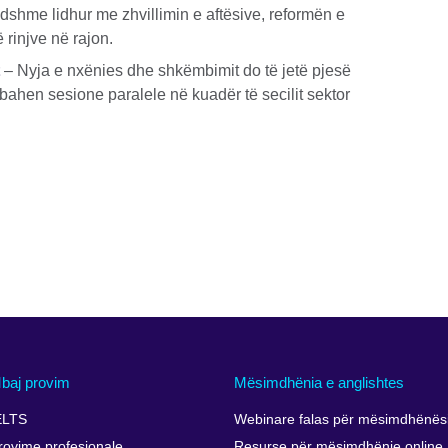
shme lidhur me zhvillimin e aftësive, reformën e
rinjve në rajon.
– Nyja e nxënies dhe shkëmbimit do të jetë pjesë
mbahen sesione paralele në kuadër të secilit sektor
baj provim
Mësimdhënia e anglishtes
ELTS
Webinare falas për mësimdhënësi
rovime profesionale
Resurse për mësimdhënie online