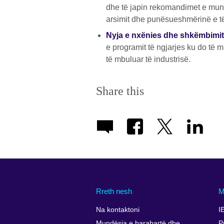
dhe të japin rekomandimet e mund
arsimit dhe punësueshmërinë e të 
Nyja e nxënies dhe shkëmbimit
e programit të ngjarjes ku do të 
të mbuluar të industrisë.
Share this
Rreth nesh
M
Na kontaktoni
I
Mundësia e barabartë dhe
P