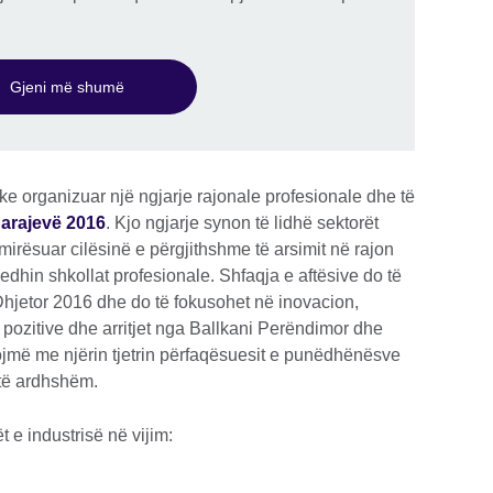
Gjeni më shumë
uke organizuar një ngjarje rajonale profesionale dhe të
Sarajevë 2016
. Kjo ngjarje synon të lidhë sektorët
mirësuar cilësinë e përgjithshme të arsimit në rajon
gjedhin shkollat profesionale. Shfaqja e aftësive do të
jetor 2016 dhe do të fokusohet në inovacion,
t pozitive dhe arritjet nga Ballkani Perëndimor dhe
ojmë me njërin tjetrin përfaqësuesit e punëdhënësve
 të ardhshëm.
 e industrisë në vijim: