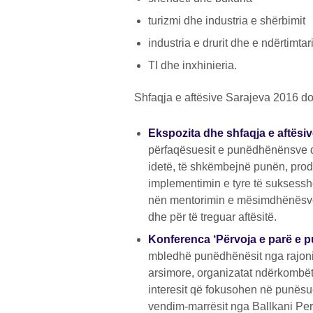
turizmi dhe industria e shërbimit
industria e drurit dhe e ndërtimtar
TI dhe inxhinieria.
Shfaqja e aftësive Sarajeva 2016 d
Ekspozita dhe shfaqja e aftësi
përfaqësuesit e punëdhënënsve d
idetë, të shkëmbejnë punën, prod
implementimin e tyre të suksessh
nën mentorimin e mësimdhënësve 
dhe për të treguar aftësitë.
Konferenca ‘Përvoja e parë e p
mbledhë punëdhënësit nga rajoni,
arsimore, organizatat ndërkombëtar
interesit që fokusohen në punësu
vendim-marrësit nga Ballkani Per