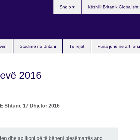
Choose
Shqip
Këshilli Britanik Globalisht
your
language
vim
Studime në Britani
Të rejat
Puna jonë në art, ar
jevë 2016
E Shtunë 17 Dhjetor 2016
jen dhe aplikoni që të bëheni pjesëmarrës apo