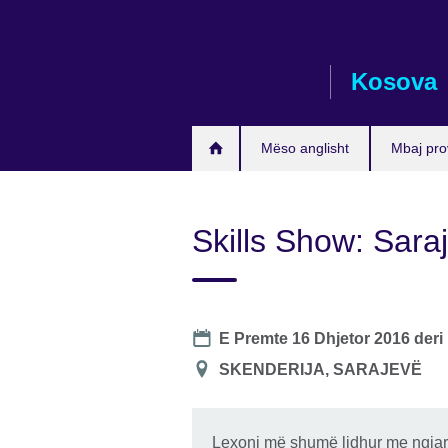
Skip
to
main
Kosova
content
Mëso anglisht
Mbaj pro
Skills Show: Sara
Date
E Premte 16 Dhjetor 2016
deri
Lokacioni
SKENDERIJA, SARAJEVË
Lexoni më shumë lidhur me ngjar