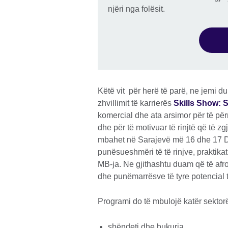
njëri nga folësit.
Këtë vit për herë të parë, ne jemi d
zhvillimit të karrierës
Skills Show: 
komercial dhe ata arsimor për të për
dhe për të motivuar të rinjtë që të z
mbahet në Sarajevë më 16 dhe 17 Dh
punësueshmëri të të rinjve, praktika
MB-ja. Ne gjithashtu duam që të afr
dhe punëmarrësve të tyre potencial
Programi do të mbulojë katër sektorët
shëndeti dhe bukuria