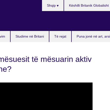
Choose
Shqip
Këshilli Britanik Globalisht
your
language
vim
Studime në Britani
Të rejat
Puna jonë në art, ar
 mësuesit të mësuarin aktiv
ine?