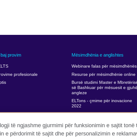
baj provim
Mësimdhënia e anglishtes
ELTS
Webinare falas për mësimdhënësi
rovime profesionale
Resurse për mësimdhënie online
ptis
Bursë studimi Master e Mbretëris
së Bashkuar për mësuesit e gjuh
angleze
ELTons - çmime për inovacione
2022
Përkrahja e zhvillimit profesional t
mësimdhënësve
ogji të ngjashme gjurmimi për funksionimin e sajtit tonë 
in e përdorimit të sajtit dhe për personalizimin e rekla