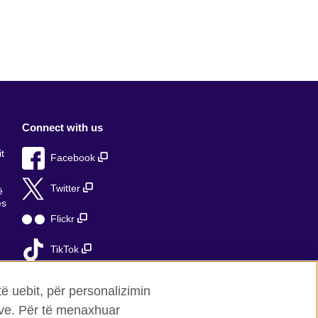
Connect with us
t
Facebook
Twitter
ë
ës
Flickr
TikTok
ë
të uebit, për personalizimin
mave. Për të menaxhuar