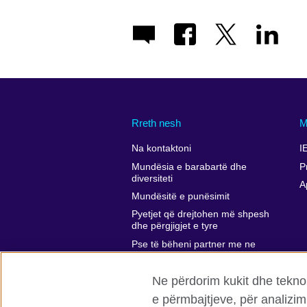
Rreth nesh
M
Na kontaktoni
I
Mundësia e barabartë dhe
P
diversiteti
A
Mundësitë e punësimit
Pyetjet që drejtohen më shpesh
dhe përgjigjet e tyre
Pse të bëheni partner me ne
Komentet dhe ankesat tuaja
Ne përdorim kukit dhe teknol
Affiliate marketing
e përmbajtjeve, për analizim