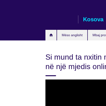
Skip
to
main
Kosova
content
Mëso anglisht
Mbaj pro
Si mund ta nxitin
në një mjedis onl