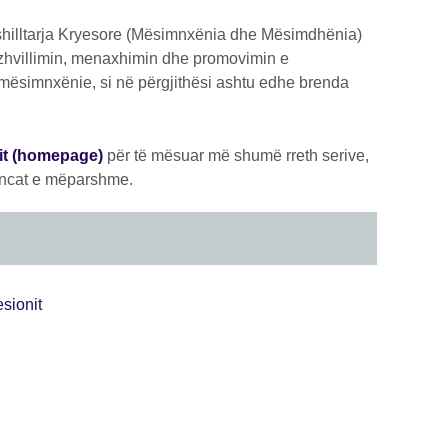
hilltarja Kryesore (Mësimnxënia dhe Mësimdhënia)
 zhvillimin, menaxhimin dhe promovimin e
ësimnxënie, si në përgjithësi ashtu edhe brenda
it (homepage)
për të mësuar më shumë rreth serive,
eancat e mëparshme.
esionit