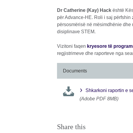
Dr Catherine (Kay) Hack
është Kës
për Advance-HE. Roli i saj përfshin
përsosmërisë në mësimdhënie dhe m
disiplinave STEM.
Vizitoni faqen
kryesore të program
regjistrimeve dhe raporteve nga s
Documents
Shkarkoni raportin e s
(Adobe PDF 8MB)
Share this