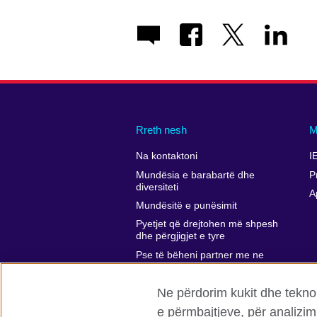
Rreth nesh
M
Na kontaktoni
I
Mundësia e barabartë dhe
P
diversiteti
A
Mundësitë e punësimit
Pyetjet që drejtohen më shpesh
dhe përgjigjet e tyre
Pse të bëheni partner me ne
Komentet dhe ankesat tuaja
Ne përdorim kukit dhe teknol
Affiliate marketing
e përmbajtjeve, për analizim