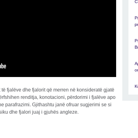
C
P
p
P
B
A
o
K
të fjalëve dhe fjalorit që merren në konsideratë gjatë
përfshihen renditja, konotacioni, përdorimi i fjalëve apo
parafrazimi. Gjithashtu janë ofruar sugjerimi se si
iku dhe fjalori juaj i gjuhës angleze.