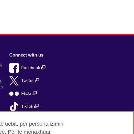
Connect with us
t
Facebook
Twitter
ë
ës
Flickr
TikTok
ë
të uebit, për personalizimin
mave. Për të menaxhuar