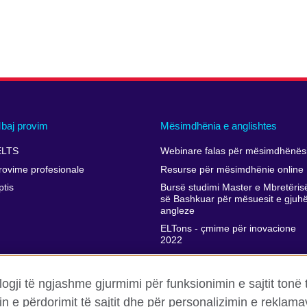
baj provim
Mësimdhënia e anglishtes
ELTS
Webinare falas për mësimdhënësi
rovime profesionale
Resurse për mësimdhënie online
ptis
Bursë studimi Master e Mbretëris
së Bashkuar për mësuesit e gjuh
angleze
ELTons - çmime për inovacione
2022
Përkrahja e zhvillimit profesional t
mësimdhënësve
ogji të ngjashme gjurmimi për funksionimin e sajtit tonë 
in e përdorimit të sajtit dhe për personalizimin e rekla