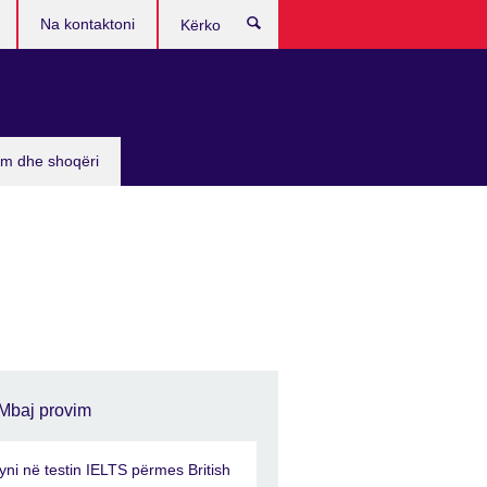
Na kontaktoni
Kërko
sim dhe shoqëri
Mbaj provim
yni në testin IELTS përmes British