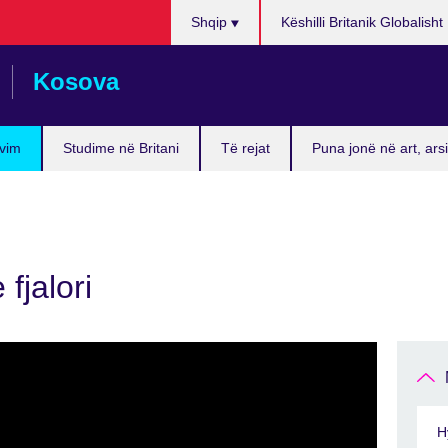
Choose
Shqip
Këshilli Britanik Globalisht
your
language
Kosova
vim
Studime në Britani
Të rejat
Puna jonë në art, ar
 fjalori
H