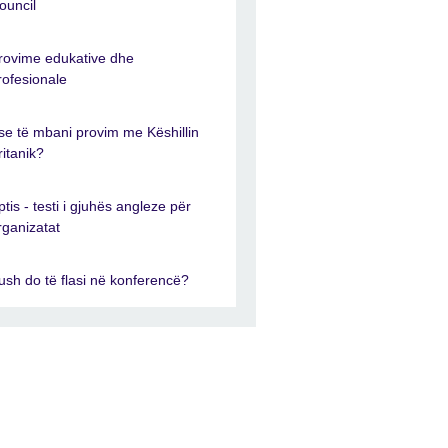
ouncil
rovime edukative dhe
rofesionale
se të mbani provim me Këshillin
ritanik?
ptis - testi i gjuhës angleze për
rganizatat
ush do të flasi në konferencë?