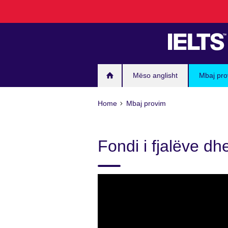
Skip
to
main
content
Mëso anglisht
Mbaj pro
Home
Mbaj provim
Fondi i fjalëve dhe