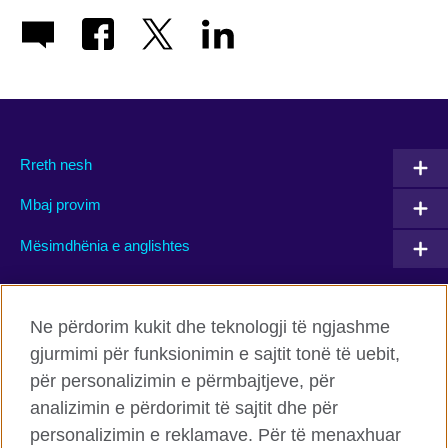
Rreth nesh
Mbaj provim
Mësimdhënia e anglishtes
Connect with us
Ne përdorim kukit dhe teknologji të ngjashme
gjurmimi për funksionimin e sajtit tonë të uebit,
Facebook
Twitter
për personalizimin e përmbajtjeve, për
Flickr
TikTok
analizimin e përdorimit të sajtit dhe për
personalizimin e reklamave. Për të menaxhuar