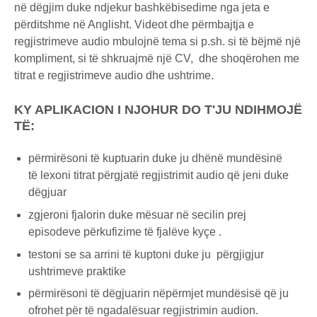
në dëgjim duke ndjekur bashkëbisedime nga jeta e
përditshme në Anglisht. Videot dhe përmbajtja e
regjistrimeve audio mbulojnë tema si p.sh. si të bëjmë një
kompliment, si të shkruajmë një CV, dhe shoqërohen me
titrat e regjistrimeve audio dhe ushtrime.
KY APLIKACION I NJOHUR DO T'JU NDIHMOJË
TË:
përmirësoni të kuptuarin duke ju dhënë mundësinë
të lexoni titrat përgjatë regjistrimit audio që jeni duke
dëgjuar
zgjeroni fjalorin duke mësuar në secilin prej
episodeve përkufizime të fjalëve kyçe .
testoni se sa arrini të kuptoni duke ju përgjigjur
ushtrimeve praktike
përmirësoni të dëgjuarin nëpërmjet mundësisë që ju
ofrohet për të ngadalësuar regjistrimin audion.