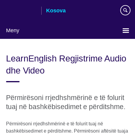
Skip
Kosova
to
main
content
Meny
Choose
your
LearnEnglish Regjistrime Audio
language
dhe Video
Përmirësoni rrjedhshmërinë e të folurit
tuaj në bashkëbisedimet e përditshme.
Përmirësoni rrjedhshmërinë e të folurit tuaj në
bashkëbisedimet e përditshme. Përmirësoni aftësitë tuaja