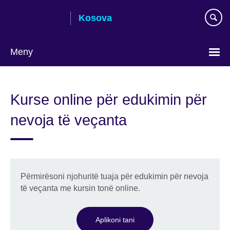
Skip
Kosova
to
main
content
Meny
Choose
your
Kurse online për edukimin për
language
nevoja të veçanta
Përmirësoni njohuritë tuaja për edukimin për nevoja
të veçanta me kursin tonë online.
Aplikoni tani