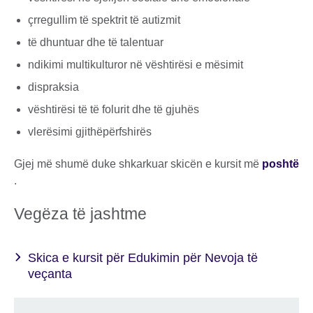
çrregullim të spektrit të autizmit
të dhuntuar dhe të talentuar
ndikimi multikulturor në vështirësi e mësimit
dispraksia
vështirësi të të folurit dhe të gjuhës
vlerësimi gjithëpërfshirës
Gjej më shumë duke shkarkuar skicën e kursit më
poshtë
.
Vegëza të jashtme
Skica e kursit për Edukimin për Nevoja të
veçanta