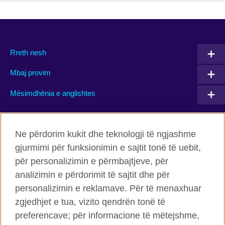
Rreth nesh
Mbaj provim
Mësimdhënia e anglishtes
Connect with us
Ne përdorim kukit dhe teknologji të ngjashme
gjurmimi për funksionimin e sajtit tonë të uebit,
Facebook
Twitter
për personalizimin e përmbajtjeve, për
Flickr
TikTok
analizimin e përdorimit të sajtit dhe për
personalizimin e reklamave. Për të menaxhuar
zgjedhjet e tua, vizito qendrën tonë të
preferencave; për informacione të mëtejshme,
Këshilli Britanik Globalisht