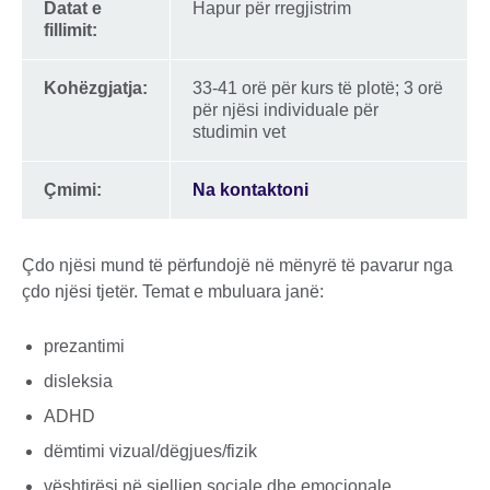
Datat e
Hapur për rregjistrim
fillimit:
Kohëzgjatja:
33-41 orë për kurs të plotë; 3 orë
për njësi individuale për
studimin vet
Çmimi:
Na kontaktoni
Çdo njësi mund të përfundojë në mënyrë të pavarur nga
çdo njësi tjetër. Temat e mbuluara janë:
prezantimi
disleksia
ADHD
dëmtimi vizual/dëgjues/fizik
vështirësi në sjelljen sociale dhe emocionale