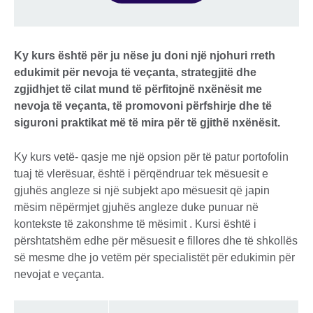
Ky kurs është për ju nëse ju doni një njohuri rreth
edukimit për nevoja të veçanta, strategjitë dhe
zgjidhjet të cilat mund të përfitojnë nxënësit me
nevoja të veçanta, të promovoni përfshirje dhe të
siguroni praktikat më të mira për të gjithë nxënësit.
Ky kurs vetë- qasje me një opsion për të patur portofolin
tuaj të vlerësuar, është i përqëndruar tek mësuesit e
gjuhës angleze si një subjekt apo mësuesit që japin
mësim nëpërmjet gjuhës angleze duke punuar në
kontekste të zakonshme të mësimit . Kursi është i
përshtatshëm edhe për mësuesit e fillores dhe të shkollës
së mesme dhe jo vetëm për specialistët për edukimin për
nevojat e veçanta.