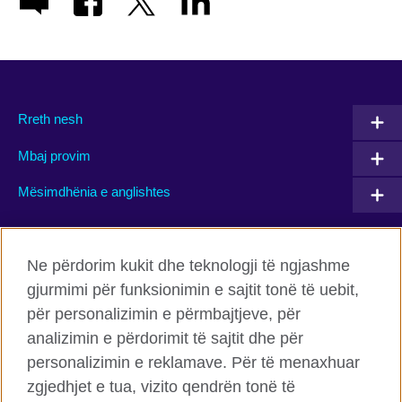
Rreth nesh
Mbaj provim
Mësimdhënia e anglishtes
Connect with us
Ne përdorim kukit dhe teknologji të ngjashme
gjurmimi për funksionimin e sajtit tonë të uebit,
Facebook
Twitter
për personalizimin e përmbajtjeve, për
Flickr
TikTok
analizimin e përdorimit të sajtit dhe për
personalizimin e reklamave. Për të menaxhuar
zgjedhjet e tua, vizito qendrën tonë të