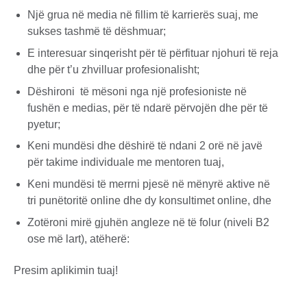
Një grua në media në fillim të karrierës suaj, me
sukses tashmë të dëshmuar;
E interesuar sinqerisht për të përfituar njohuri të reja
dhe për t’u zhvilluar profesionalisht;
Dëshironi të mësoni nga një profesioniste në
fushën e medias, për të ndarë përvojën dhe për të
pyetur;
Keni mundësi dhe dëshirë të ndani 2 orë në javë
për takime individuale me mentoren tuaj,
Keni mundësi të merrni pjesë në mënyrë aktive në
tri punëtoritë online dhe dy konsultimet online, dhe
Zotëroni mirë gjuhën angleze në të folur (niveli B2
ose më lart), atëherë:
Presim aplikimin tuaj!