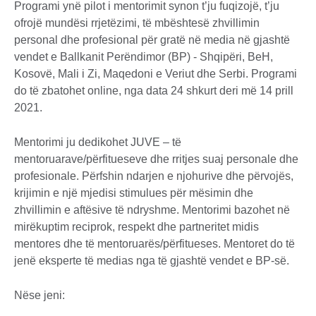
Programi ynë pilot i mentorimit synon t’ju fuqizojë, t’ju
ofrojë mundësi rrjetëzimi, të mbështesë zhvillimin
personal dhe profesional për gratë në media në gjashtë
vendet e Ballkanit Perëndimor (BP) - Shqipëri, BeH,
Kosovë, Mali i Zi, Maqedoni e Veriut dhe Serbi. Programi
do të zbatohet online, nga data 24 shkurt deri më 14 prill
2021.
Mentorimi ju dedikohet JUVE – të
mentoruarave/përfitueseve dhe rritjes suaj personale dhe
profesionale. Përfshin ndarjen e njohurive dhe përvojës,
krijimin e një mjedisi stimulues për mësimin dhe
zhvillimin e aftësive të ndryshme. Mentorimi bazohet në
mirëkuptim reciprok, respekt dhe partneritet midis
mentores dhe të mentoruarës/përfitueses. Mentoret do të
jenë eksperte të medias nga të gjashtë vendet e BP-së.
Nëse jeni: