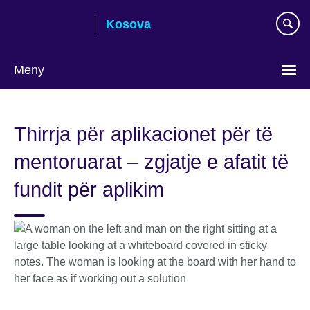
Skip
Kosova
to
main
content
Meny
Choose
your
Thirrja për aplikacionet për të
language
mentoruarat – zgjatje e afatit të
fundit për aplikim