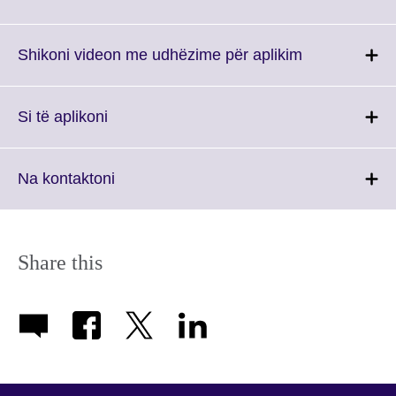
information
to
available.
expand.
More
Click
Shikoni videon me udhëzime për aplikim
information
to
available.
expand.
More
Click
Si të aplikoni
information
to
available.
expand.
More
Click
Na kontaktoni
information
to
available.
expand.
More
information
Share this
available.