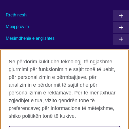
Rreth nesh
Mbaj provim
Mësimdhënia e anglishtes
Connect with us
Ne përdorim kukit dhe teknologji të ngjashme
gjurmimi për funksionimin e sajtit tonë të uebit,
Facebook
Twitter
për personalizimin e përmbajtjeve, për
Flickr
TikTok
analizimin e përdorimit të sajtit dhe për
personalizimin e reklamave. Për të menaxhuar
zgjedhjet e tua, vizito qendrën tonë të
preferencave; për informacione të mëtejshme,
Këshilli Britanik Globalisht
shiko politikën tonë të kukive.
Privatësia dhe termet
Cookies