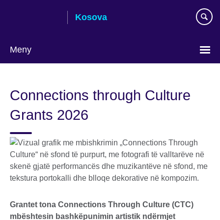
Skip
Kosova
to
main
content
Meny
Choose
your
Connections through Culture
language
Grants 2026
Grantet tona Connections Through Culture (CTC)
mbështesin bashkëpunimin artistik ndërmjet