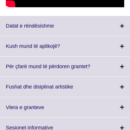
Click
Datat e rëndësishme
to
expand.
More
Click
Kush mund të aplikojë?
information
to
available.
expand.
More
Click
Për çfarë mund të përdoren grantet?
information
to
available.
expand.
More
Click
Fushat dhe disiplinat artistike
information
to
available.
expand.
More
Click
Vlera e granteve
information
to
available.
expand.
More
Click
Sesionet informative