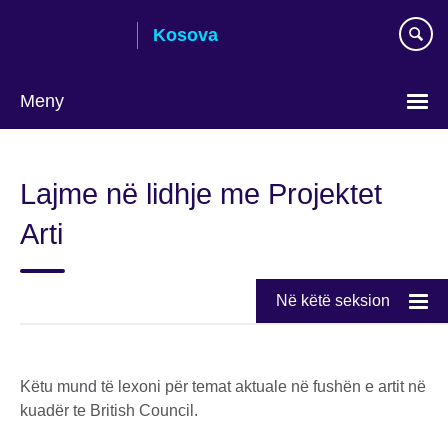
Skip
Kosova
to
main
content
Meny
Choose
your
Lajme në lidhje me Projektet
language
Arti
Në këtë seksion
Këtu mund të lexoni për temat aktuale në fushën e artit në
kuadër te British Council.