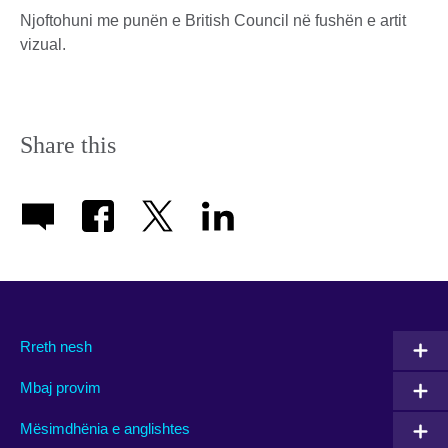
Njoftohuni me punën e British Council në fushën e artit
vizual.
Share this
Rreth nesh
Mbaj provim
Mësimdhënia e anglishtes