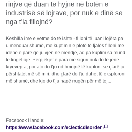
rinjve që duan të hyjnë në botën e
industrisë së lojrave, por nuk e dinë se
nga t’ia fillojnë?
Këshilla ime e vetme do të ishte - filloni të luani lojëra pa
u menduar shumë, me kuptimin e plotë të fjalës filloni me
idenë e parë që ju vjen në mendje, aq pa kuptim sa mund
të tingëllojë. Përpjekjet e para me siguri nuk do të jenë
kryevepra, por ato do t'ju ndihmojnë të kuptoni se çfarë ju
përshtatet më së miri, dhe çfarë do t'ju duhet të eksploroni
më shumë, dhe kjo do t’ju hapë rrugën për më tej...
Facebook Handle:
https://www.facebook.com/eclecticdisorder