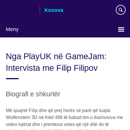
Skip
Kosova
to
main
content
Meny
Choose
your
Nga PlayUK në GameJam:
language
Intervista me Filip Filipov
Biografi e shkurtër
Më quajnë Filip dhe që prej herës së parë që luajta
Wolfenstein 3D në Intel 486 të babait tim u dashurova me
video lojërat dhe i premtova vetes që një ditë do të