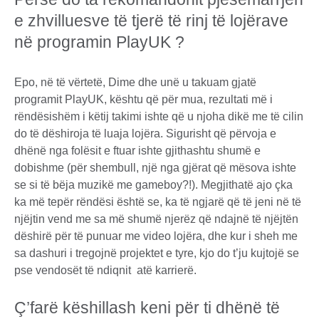
e zhvilluesve të tjerë të rinj të lojërave
në programin PlayUK ?
Epo, në të vërtetë, Dime dhe unë u takuam gjatë
programit PlayUK, kështu që për mua, rezultati më i
rëndësishëm i këtij takimi ishte që u njoha dikë me të cilin
do të dëshiroja të luaja lojëra. Sigurisht që përvoja e
dhënë nga folësit e ftuar ishte gjithashtu shumë e
dobishme (për shembull, një nga gjërat që mësova ishte
se si të bëja muzikë me gameboy?!). Megjithatë ajo çka
ka më tepër rëndësi është se, ka të ngjarë që të jeni në të
njëjtin vend me sa më shumë njerëz që ndajnë të njëjtën
dëshirë për të punuar me video lojëra, dhe kur i sheh me
sa dashuri i tregojnë projektet e tyre, kjo do t’ju kujtojë se
pse vendosët të ndiqnit atë karrierë.
Ç’farë këshillash keni për ti dhënë të