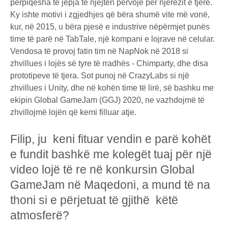
përpiqesha të jepja të njëjtën përvojë për njerëzit e tjerë.
Ky ishte motivi i zgjedhjes që bëra shumë vite më vonë,
kur, në 2015, u bëra pjesë e industrive nëpërmjet punës
time të parë në TabTale, një kompani e lojrave në celular.
Vendosa të provoj fatin tim në NapNok në 2018 si
zhvillues i lojës së tyre të rradhës - Chimparty, dhe disa
prototipeve të tjera. Sot punoj në CrazyLabs si një
zhvillues i Unity, dhe në kohën time të lirë, së bashku me
ekipin Global GameJam (GGJ) 2020, ne vazhdojmë të
zhvillojmë lojën që kemi filluar atje.
Filip, ju keni fituar vendin e parë kohët
e fundit bashkë me kolegët tuaj për një
video lojë të re në konkursin Global
GameJam në Maqedoni, a mund të na
thoni si e përjetuat të gjithë këtë
atmosferë?