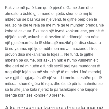
Pak vite më parë kam qenë pjesë e Game Jam dhe
atmosfera është gjithmonë e njëjtë: shumë të rinj të
mbledhur së bashku në një vend, të gjithë përpiqen të
realizojnë ide të reja sa më mirë që të munden brenda një
kohe të caktuar. Ekziston një frymë konkurruese, por në të
njëjtën kohë, askush nuk heziton të ndihmojë, pra nëse
një pjesëmarrës do të shkruajë muzikë për disa skuadra
të ndryshme, një tjetër ndihmon me animacionet, I treti
provon disa mekanizma të lojës ... Në fund, të gjithë
mbeten pa gjumë, por askush nuk e humb vullnetin e tij
dhe deri në minutën e fundit secili prej tyre mundohet të
rregullojë lojën sa më shumë që të mundet. Unë mendoj
se e gjithë ngjarja është një vend i mrekullueshëm për të
mësuar shumë gjëra të reja, dhe është për tu mahnitur se
sa të aftë janë këta njerëz të parashikojnë dhe krijojnë
brenda kornizës kohore 48 orëshe.
A ka ndryshuar karriera dhe jeta juaj që