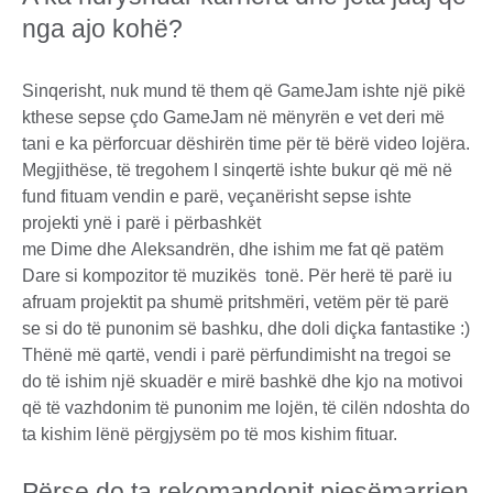
nga ajo kohë?
Sinqerisht, nuk mund të them që GameJam ishte një pikë
kthese sepse çdo GameJam në mënyrën e vet deri më
tani e ka përforcuar dëshirën time për të bërë video lojëra.
Megjithëse, të tregohem I sinqertë ishte bukur që më në
fund fituam vendin e parë, veçanërisht sepse ishte
projekti ynë i parë i përbashkët
me Dime dhe Aleksandrën, dhe ishim me fat që patëm
Dare si kompozitor të muzikës tonë. Për herë të parë iu
afruam projektit pa shumë pritshmëri, vetëm për të parë
se si do të punonim së bashku, dhe doli diçka fantastike :)
Thënë më qartë, vendi i parë përfundimisht na tregoi se
do të ishim një skuadër e mirë bashkë dhe kjo na motivoi
që të vazhdonim të punonim me lojën, të cilën ndoshta do
ta kishim lënë përgjysëm po të mos kishim fituar.
Përse do ta rekomandonit pjesëmarrjen