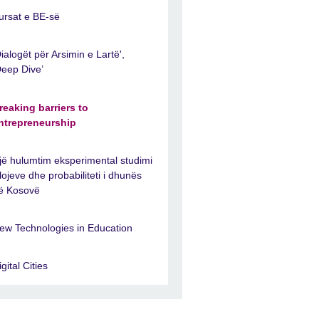
ursat e BE-së
Dialogët për Arsimin e Lartë',
Deep Dive’
reaking barriers to
ntrepreneurship
jë hulumtim eksperimental studimi
 llojeve dhe probabiliteti i dhunës
ë Kosovë
ew Technologies in Education
igital Cities