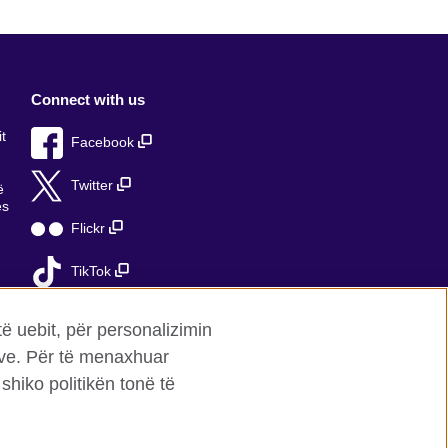
Connect with us
t
Facebook
Twitter
ë
ës
Flickr
TikTok
ë
të uebit, për personalizimin
mave. Për të menaxhuar
shiko politikën tonë të