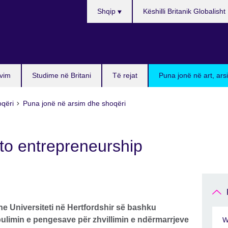
Choose
Shqip
Këshilli Britanik Globalisht
your
language
vim
Studime në Britani
Të rejat
Puna jonë në art, ar
oqëri
Puna jonë në arsim dhe shoqëri
 to entrepreneurship
dhe Universiteti në Hertfordshir së bashku
zbulimin e pengesave për zhvillimin e ndërmarrjeve
W