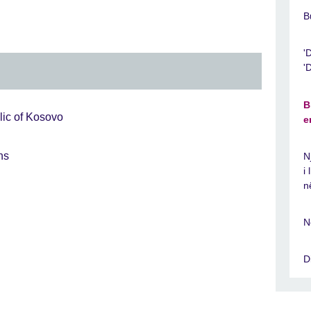
B
'
'
B
ic of Kosovo
e
ns
N
i
n
N
D