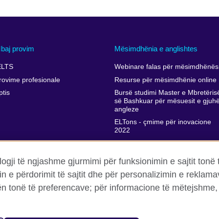
baj provim
Mësimdhënia e anglishtes
ELTS
Webinare falas për mësimdhënësi
rovime profesionale
Resurse për mësimdhënie online
ptis
Bursë studimi Master e Mbretëris
së Bashkuar për mësuesit e gjuh
angleze
ELTons - çmime për inovacione
2022
Përkrahja e zhvillimit profesional t
mësimdhënësve
ogji të ngjashme gjurmimi për funksionimin e sajtit tonë 
in e përdorimit të sajtit dhe për personalizimin e rekla
rën tonë të preferencave; për informacione të mëtejshme, 
a dhe termet
Cookies
Harta e faqes