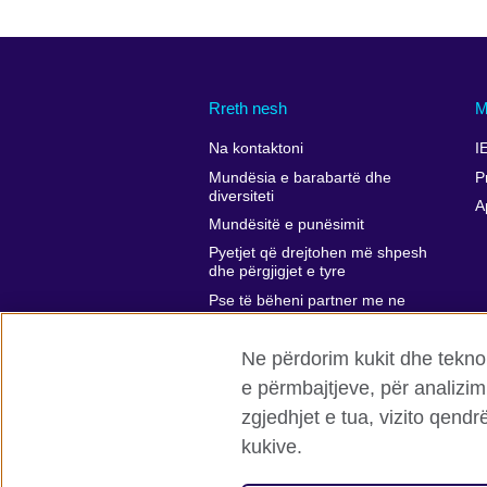
Rreth nesh
M
Na kontaktoni
I
Mundësia e barabartë dhe
P
diversiteti
A
Mundësitë e punësimit
Pyetjet që drejtohen më shpesh
dhe përgjigjet e tyre
Pse të bëheni partner me ne
Komentet dhe ankesat tuaja
Ne përdorim kukit dhe teknol
Affiliate marketing
e përmbajtjeve, për analizim
zgjedhjet e tua, vizito qend
kukive.
Këshilli Britanik Globalisht
Privatësi