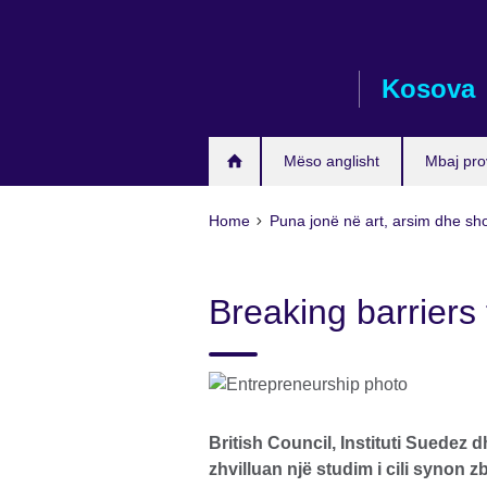
Skip
to
main
Kosova
content
Mëso anglisht
Mbaj pro
Home
Puna jonë në art, arsim dhe sh
Breaking barriers
British Council, Instituti Suedez 
zhvilluan një studim i cili synon 