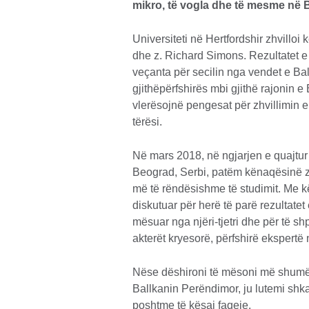
mikro, të vogla dhe të mesme në 
Universiteti në Hertfordshir zhvilloi
dhe z. Richard Simons. Rezultatet e
veçanta për secilin nga vendet e Bal
gjithëpërfshirës mbi gjithë rajonin 
vlerësojnë pengesat për zhvillimin 
tërësi.
Në mars 2018, në ngjarjen e quajtur
Beograd, Serbi, patëm kënaqësinë z.
më të rëndësishme të studimit. Me kë
diskutuar për herë të parë rezultatet
mësuar nga njëri-tjetri dhe për të 
akterët kryesorë, përfshirë ekspertë
Nëse dëshironi të mësoni më shumë
Ballkanin Perëndimor, ju lutemi shk
poshtme të kësaj faqeje.