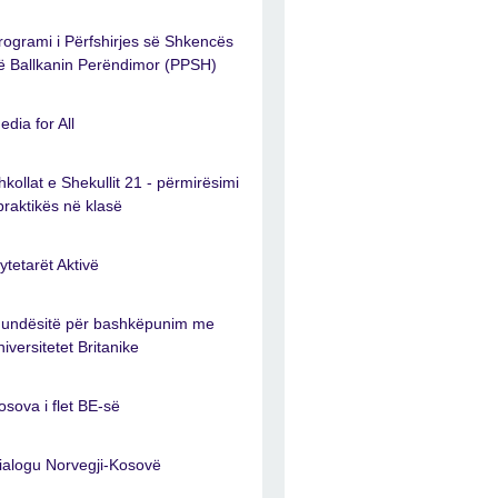
rogrami i Përfshirjes së Shkencës
ë Ballkanin Perëndimor (PPSH)
edia for All
hkollat e Shekullit 21 - përmirësimi
 praktikës në klasë
ytetarët Aktivë
undësitë për bashkëpunim me
niversitetet Britanike
osova i flet BE-së
ialogu Norvegji-Kosovë