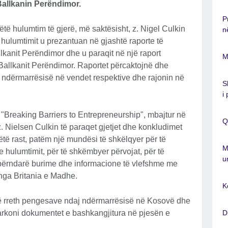
Ballkanin Perëndimor.
P
 këtë hulumtim të gjerë, më saktësisht, z. Nigel Culkin
n
 hulumtimit u prezantuan në gjashtë raporte të
lkanit Perëndimor dhe u paraqit në një raport
M
e Ballkanit Perëndimor. Raportet përcaktojnë dhe
e ndërmarrësisë në vendet respektive dhe rajonin në
S
i
 "Breaking Barriers to Entrepreneurship", mbajtur në
Q
 Nielsen Culkin të paraqet gjetjet dhe konkludimet
të rast, patëm një mundësi të shkëlqyer për të
M
 e hulumtimit, për të shkëmbyer përvojat, për të
u
shpërndarë burime dhe informacione të vlefshme me
 nga Britania e Madhe.
K
 rreth pengesave ndaj ndërmarrësisë në Kosovë dhe
arkoni dokumentet e bashkangjitura në pjesën e
D