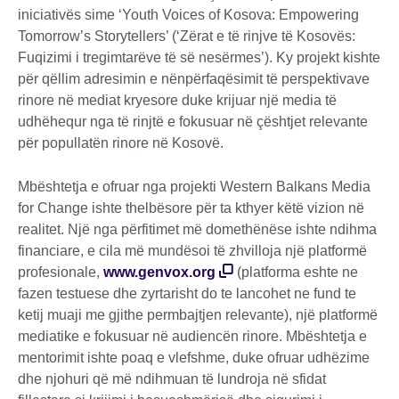
iniciativës sime ‘Youth Voices of Kosova: Empowering
Tomorrow’s Storytellers’ (‘Zërat e të rinjve të Kosovës:
Fuqizimi i tregimtarëve të së nesërmes’). Ky projekt kishte
për qëllim adresimin e nënpërfaqësimit të perspektivave
rinore në mediat kryesore duke krijuar një media të
udhëhequr nga të rinjtë e fokusuar në çështjet relevante
për popullatën rinore në Kosovë.
Mbështetja e ofruar nga projekti Western Balkans Media
for Change ishte thelbësore për ta kthyer këtë vizion në
realitet. Një nga përfitimet më domethënëse ishte ndihma
financiare, e cila më mundësoi të zhvilloja një platformë
profesionale,
www.genvox.org
(platforma eshte ne
fazen testuese dhe zyrtarisht do te lancohet ne fund te
ketij muaji me gjithe permbajtjen relevante), një platformë
mediatike e fokusuar në audiencën rinore. Mbështetja e
mentorimit ishte poaq e vlefshme, duke ofruar udhëzime
dhe njohuri që më ndihmuan të lundroja në sfidat