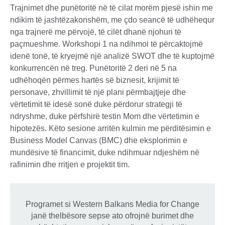
Trajnimet dhe punëtoritë në të cilat morëm pjesë ishin me
ndikim të jashtëzakonshëm, me çdo seancë të udhëhequr
nga trajnerë me përvojë, të cilët dhanë njohuri të
paçmueshme. Workshopi 1 na ndihmoi të përcaktojmë
idenë tonë, të kryejmë një analizë SWOT dhe të kuptojmë
konkurrencën në treg. Punëtoritë 2 deri në 5 na
udhëhoqën përmes hartës së biznesit, krijimit të
personave, zhvillimit të një plani përmbajtjeje dhe
vërtetimit të idesë sonë duke përdorur strategji të
ndryshme, duke përfshirë testin Mom dhe vërtetimin e
hipotezës. Këto sesione arritën kulmin me përditësimin e
Business Model Canvas (BMC) dhe eksplorimin e
mundësive të financimit, duke ndihmuar ndjeshëm në
rafinimin dhe rritjen e projektit tim.
Programet si Western Balkans Media for Change
janë thelbësore sepse ato ofrojnë burimet dhe