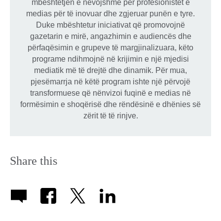
mbështetjen e nevojshme për profesionistët e
medias për të inovuar dhe zgjeruar punën e tyre.
Duke mbështetur iniciativat që promovojnë
gazetarin e mirë, angazhimin e audiencës dhe
përfaqësimin e grupeve të margjinalizuara, këto
programe ndihmojnë në krijimin e një mjedisi
mediatik më të drejtë dhe dinamik. Për mua,
pjesëmarrja në këtë program ishte një përvojë
transformuese që nënvizoi fuqinë e medias në
formësimin e shoqërisë dhe rëndësinë e dhënies së
zërit të të rinjve.
Share this