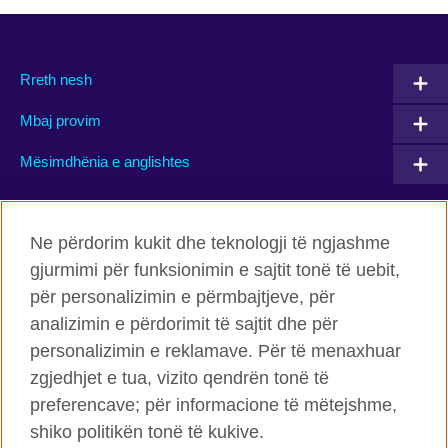
Rreth nesh
Mbaj provim
Mësimdhënia e anglishtes
Connect with us
Ne përdorim kukit dhe teknologji të ngjashme
gjurmimi për funksionimin e sajtit tonë të uebit,
Facebook
Twitter
për personalizimin e përmbajtjeve, për
Flickr
TikTok
analizimin e përdorimit të sajtit dhe për
personalizimin e reklamave. Për të menaxhuar
zgjedhjet e tua, vizito qendrën tonë të
preferencave; për informacione të mëtejshme,
Këshilli Britanik Globalisht
shiko politikën tonë të kukive.
Privatësia dhe termet