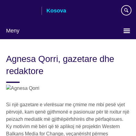
Skip
Kosova
to
main
content
Meny
Choose
your
Agnesa Qorri, gazetare dhe
language
redaktore
Si një gazetare e vlerësuar me çmime me mbi pesë vjet
përvojë, kam qenë gjithmonë e pasionuar për të nxitur një
peizazh mediatik më gjithëpërfshirës dhe përfaqësues.
Ky motivim më bëri që të aplikoj në projektin Western
Balkans Media for Change, veçanërisht përmes