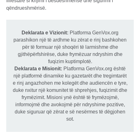
fillestare si krijimi i besueshmërisë dhe sigurimi i
qëndrueshmërisë.
Deklarata e Vizionit:
Platforma GenVox.org
parashikon një të ardhme ku zërat e rinj bashkohen
për të formuar një shoqëri të larmishme dhe
gjithëpërfshirëse, duke frymëzuar ndryshim dhe
fuqizim kuptimplotë.
Deklarata e Misionit:
Platforma GenVox.org është
një platformë dinamike ku gazetarët dhe tregimtarët
e rinj angazhohen me kolegët dhe audiencën e tyre,
duke nxitur një komunitet të shprehjes, fuqizimit dhe
frymëzimit. Misioni ynë është të frymëzojmë,
informojmë dhe avokojmë për ndryshime pozitive,
duke siguruar që zërat e së nesërmes të dëgjohen
sot.