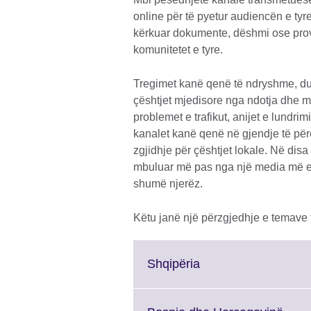
online për të pyetur audiencën e tyr
kërkuar dokumente, dëshmi ose prova 
komunitetet e tyre.
Tregimet kanë qenë të ndryshme, duk
çështjet mjedisore nga ndotja dhe m
problemet e trafikut, anijet e lundr
kanalet kanë qenë në gjendje të përcj
zgjidhje për çështjet lokale. Në disa
mbuluar më pas nga një media më e
shumë njerëz.
Këtu janë një përzgjedhje e temave t
Click
Shqipëria
to
expand.