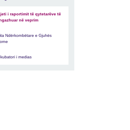
jeti i raportimit të qytetarëve të
ngazhuar në veprim
ita Ndërkombëtare e Gjuhës
ome
nkubatori i medias