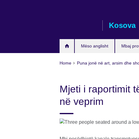
Skip
to
main
Kosova
content
Mëso anglisht
Mbaj pro
Home
Puna jonë në art, arsim dhe sh
Mjeti i raportimit
në veprim
Mbi pesëdhjetë kanale transmetuese