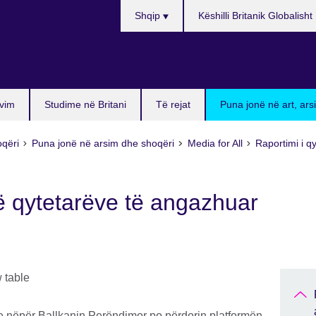
Choose
Shqip
Këshilli Britanik Globalisht
your
language
vim
Studime në Britani
Të rejat
Puna jonë në art, ar
oqëri
Puna jonë në arsim dhe shoqëri
Media for All
Raportimi i q
 të qytetarëve të angazhuar
 nëpër Ballkanin Perëndimor po përdorin platformën