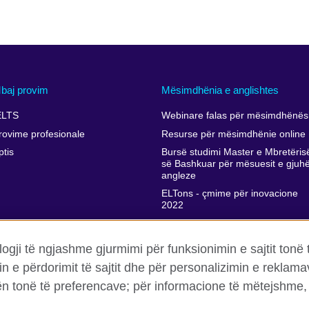
baj provim
Mësimdhënia e anglishtes
ELTS
Webinare falas për mësimdhënësi
rovime profesionale
Resurse për mësimdhënie online
ptis
Bursë studimi Master e Mbretëris
së Bashkuar për mësuesit e gjuh
angleze
ELTons - çmime për inovacione
2022
Përkrahja e zhvillimit profesional t
mësimdhënësve
ogji të ngjashme gjurmimi për funksionimin e sajtit tonë 
in e përdorimit të sajtit dhe për personalizimin e rekla
rën tonë të preferencave; për informacione të mëtejshme, 