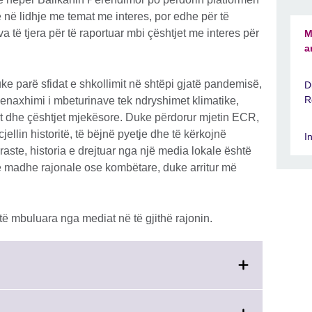
e në lidhje me temat me interes, por edhe për të
të tjera për të raportuar mbi çështjet me interes për
M
a
e parë sfidat e shkollimit në shtëpi gjatë pandemisë,
D
R
enaxhimi i mbeturinave tek ndryshimet klimatike,
imit dhe çështjet mjekësore. Duke përdorur mjetin ECR,
ellin historitë, të bëjnë pyetje dhe të kërkojnë
I
 raste, historia e drejtuar nga një media lokale është
 madhe rajonale ose kombëtare, duke arritur më
ë mbuluara nga mediat në të gjithë rajonin.