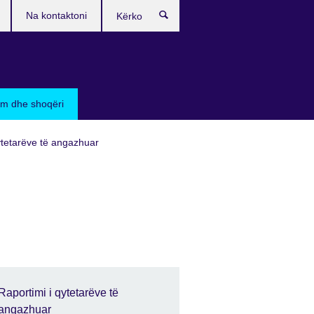
Na kontaktoni
Kërko
sim dhe shoqëri
ytetarëve të angazhuar
Raportimi i qytetarëve të
angazhuar