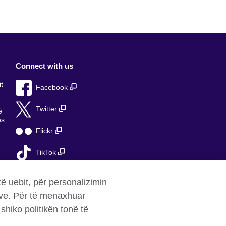
Connect with us
t
Facebook
Twitter
ë
ës
Flickr
TikTok
ë
të uebit, për personalizimin
mave. Për të menaxhuar
shiko politikën tonë të