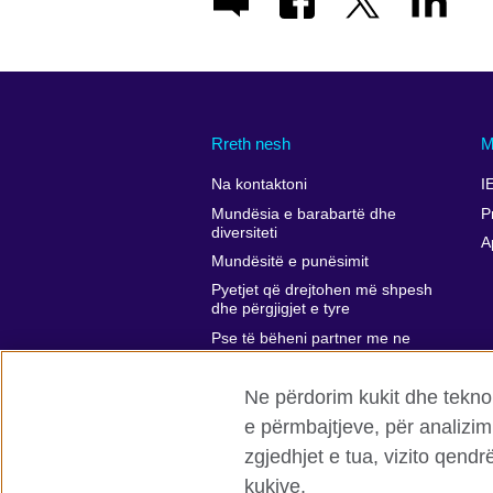
Rreth nesh
M
Na kontaktoni
I
Mundësia e barabartë dhe
P
diversiteti
A
Mundësitë e punësimit
Pyetjet që drejtohen më shpesh
dhe përgjigjet e tyre
Pse të bëheni partner me ne
Komentet dhe ankesat tuaja
Ne përdorim kukit dhe teknol
Affiliate marketing
e përmbajtjeve, për analizim
zgjedhjet e tua, vizito qend
kukive.