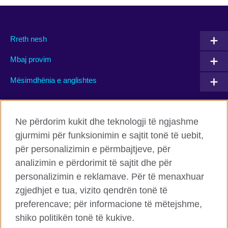
Rreth nesh
Mbaj provim
Mësimdhënia e anglishtes
Connect with us
Ne përdorim kukit dhe teknologji të ngjashme
gjurmimi për funksionimin e sajtit tonë të uebit,
Facebook
Twitter
për personalizimin e përmbajtjeve, për
Flickr
TikTok
analizimin e përdorimit të sajtit dhe për
personalizimin e reklamave. Për të menaxhuar
zgjedhjet e tua, vizito qendrën tonë të
preferencave; për informacione të mëtejshme,
Këshilli Britanik Globalisht
shiko politikën tonë të kukive.
Privatësia dhe termet