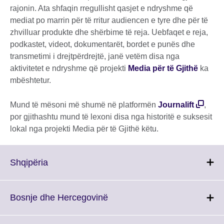
rajonin. Ata shfaqin rregullisht qasjet e ndryshme që
mediat po marrin për të rritur audiencen e tyre dhe për të
zhvilluar produkte dhe shërbime të reja. Uebfaqet e reja,
podkastet, videot, dokumentarët, bordet e punës dhe
transmetimi i drejtpërdrejtë, janë vetëm disa nga
aktivitetet e ndryshme që projekti
Media për të Gjithë
ka
mbështetur.
Mund të mësoni më shumë në platformën
Journalift
,
por gjithashtu mund të lexoni disa nga historitë e suksesit
lokal nga projekti Media për të Gjithë këtu.
Click
Shqipëria
to
expand.
More
Click
Bosnje dhe Hercegovinë
information
to
available.
expand.