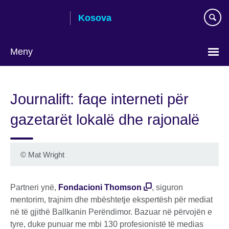
Skip
Kosova
to
main
content
Meny
Choose
your
Journalift: faqe interneti për
language
gazetarët lokalë dhe rajonalë
©
Mat Wright
Partneri ynë,
Fondacioni Thomson
, siguron
mentorim, trajnim dhe mbështetje ekspertësh për mediat
në të gjithë Ballkanin Perëndimor. Bazuar në përvojën e
tyre, duke punuar me mbi 130 profesionistë të medias