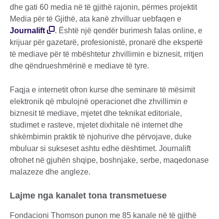
dhe gati 60 media në të gjithë rajonin, përmes projektit
Media për të Gjithë, ata kanë zhvilluar uebfaqen e
Journalift
. Është një qendër burimesh falas online, e
krijuar për gazetarë, profesionistë, pronarë dhe ekspertë
të mediave për të mbështetur zhvillimin e biznesit, rritjen
dhe qëndrueshmërinë e mediave të tyre.
Faqja e internetit ofron kurse dhe seminare të mësimit
elektronik që mbulojnë operacionet dhe zhvillimin e
biznesit të mediave, mjetet dhe teknikat editoriale,
studimet e rasteve, mjetet dixhitale në internet dhe
shkëmbimin praktik të njohurive dhe përvojave, duke
mbuluar si sukseset ashtu edhe dështimet. Journalift
ofrohet në gjuhën shqipe, boshnjake, serbe, maqedonase
malazeze dhe angleze.
Lajme nga kanalet tona transmetuese
Fondacioni Thomson punon me 85 kanale në të gjithë