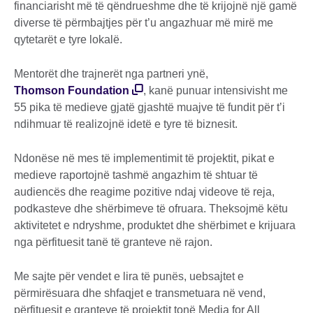
financiarisht më të qëndrueshme dhe të krijojnë një gamë
diverse të përmbajtjes për t’u angazhuar më mirë me
qytetarët e tyre lokalë.
Mentorët dhe trajnerët nga partneri ynë,
Thomson Foundation
, kanë punuar intensivisht me
55 pika të medieve gjatë gjashtë muajve të fundit për t’i
ndihmuar të realizojnë idetë e tyre të biznesit.
Ndonëse në mes të implementimit të projektit, pikat e
medieve raportojnë tashmë angazhim të shtuar të
audiencës dhe reagime pozitive ndaj videove të reja,
podkasteve dhe shërbimeve të ofruara. Theksojmë këtu
aktivitetet e ndryshme, produktet dhe shërbimet e krijuara
nga përfituesit tanë të granteve në rajon.
Me sajte për vendet e lira të punës, uebsajtet e
përmirësuara dhe shfaqjet e transmetuara në vend,
përfituesit e granteve të projektit tonë Media for All