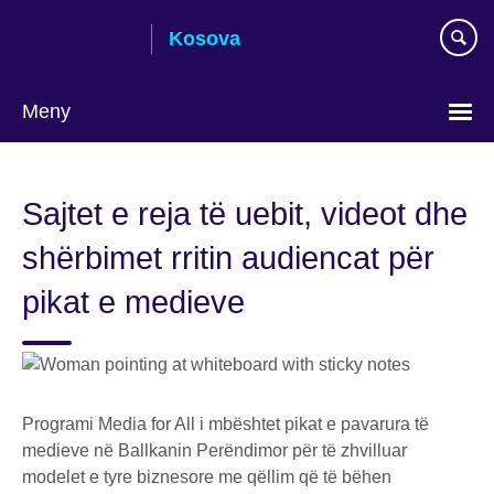
Skip
Kosova
to
main
content
Meny
Choose
your
Sajtet e reja të uebit, videot dhe
language
shërbimet rritin audiencat për
pikat e medieve
Programi Media for All i mbështet pikat e pavarura të
medieve në Ballkanin Perëndimor për të zhvilluar
modelet e tyre biznesore me qëllim që të bëhen