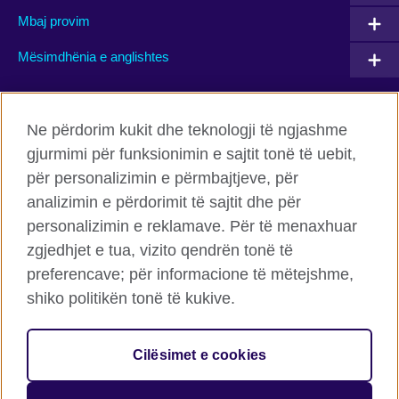
Mbaj provim
Mësimdhënia e anglishtes
Connect with us
Ne përdorim kukit dhe teknologji të ngjashme
gjurmimi për funksionimin e sajtit tonë të uebit,
Facebook
Twitter
për personalizimin e përmbajtjeve, për
Flickr
TikTok
analizimin e përdorimit të sajtit dhe për
personalizimin e reklamave. Për të menaxhuar
zgjedhjet e tua, vizito qendrën tonë të
preferencave; për informacione të mëtejshme,
Këshilli Britanik Globalisht
shiko politikën tonë të kukive.
Privatësia dhe termet
Cookies
Cilësimet e cookies
Harta e faqes