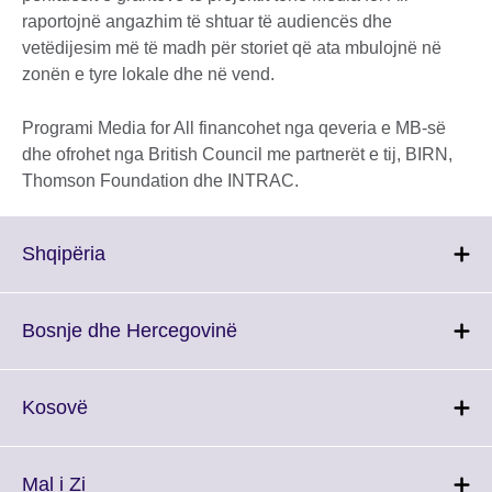
raportojnë angazhim të shtuar të audiencës dhe
vetëdijesim më të madh për storiet që ata mbulojnë në
zonën e tyre lokale dhe në vend.
Programi Media for All financohet nga qeveria e MB-së
dhe ofrohet nga British Council me partnerët e tij, BIRN,
Thomson Foundation dhe INTRAC.
Click
Shqipëria
to
expand.
More
Click
Bosnje dhe Hercegovinë
information
to
available.
expand.
More
Click
Kosovë
information
to
available.
expand.
More
Click
Mal i Zi