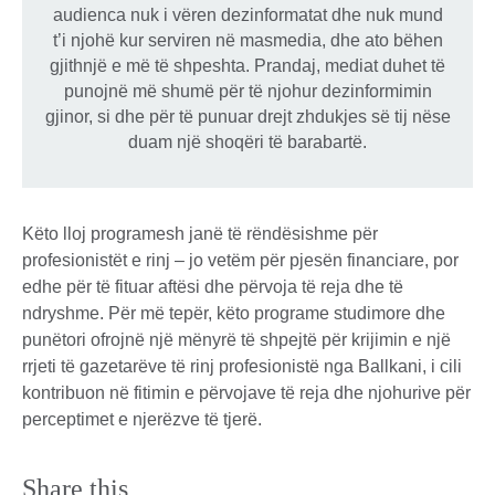
audienca nuk i vëren dezinformatat dhe nuk mund
t’i njohë kur serviren në masmedia, dhe ato bëhen
gjithnjë e më të shpeshta. Prandaj, mediat duhet të
punojnë më shumë për të njohur dezinformimin
gjinor, si dhe për të punuar drejt zhdukjes së tij nëse
duam një shoqëri të barabartë.
Këto lloj programesh janë të rëndësishme për
profesionistët e rinj – jo vetëm për pjesën financiare, por
edhe për të fituar aftësi dhe përvoja të reja dhe të
ndryshme. Për më tepër, këto programe studimore dhe
punëtori ofrojnë një mënyrë të shpejtë për krijimin e një
rrjeti të gazetarëve të rinj profesionistë nga Ballkani, i cili
kontribuon në fitimin e përvojave të reja dhe njohurive për
perceptimet e njerëzve të tjerë.
Share this