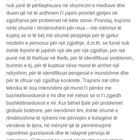
nuk janë të përfaqësuara në shumicën e mediave dhe
duam që në të ardhmen t’i japim prioritet gjetjes së
zgjidhjeve për problemet në këto storie. Prandaj, trajnimi
ishte shumë i rëndësishëm për mua – më ndihmoi të
kuptoj se si të bëj më shumë përpjekje për të gjetur
modelin e përsosur për një zgjidhje, d.m.th. se fundi nuk
është thjesht të japësh një ide për një zgjidhje, por një
punë më të thelluar në thelb, për të identifikuar problemin,
burimin e tij, për të kuptuar nëse mund të arrihet një
ndryshim, për të identifikuar pengesat e mundshme dhe
për të ofruar një zgjidhje konkrete. Trajnimi më ofroi
teknika të reja intervistimi që mund t’i përdor me
bashkëbiseduesit e mi dhe më mësoi se si t’i zgjedh
bashkëbiseduesit e mi. Kur bëhet fjalë për problemet
globale botërore, për mendimin tim, është shumë e
rëndësishme të njihemi me përvojën e kolegëve të
vendeve të tjera, në mënyrë që të përmirësojmë
raportimin gazetaresk dhe të ndajmë përvoja të