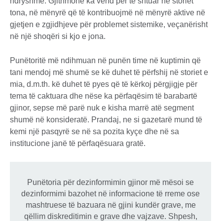
ndryshme. Gjithmonë ka vend për të shtuar në storiet
tona, në mënyrë që të kontribuojmë në mënyrë aktive në
gjetjen e zgjidhjeve për problemet sistemike, veçanërisht
në një shoqëri si kjo e jona.
Punëtoritë më ndihmuan në punën time në kuptimin që
tani mendoj më shumë se kë duhet të përfshij në storiet e
mia, d.m.th. kë duhet të pyes që të kërkoj përgjigje për
tema të caktuara dhe nëse ka përfaqësim të barabartë
gjinor, sepse më parë nuk e kisha marrë atë segment
shumë në konsideratë. Prandaj, ne si gazetarë mund të
kemi një pasqyrë se në sa pozita kyçe dhe në sa
institucione janë të përfaqësuara gratë.
Punëtoria për dezinformimin gjinor më mësoi se
dezinformimi bazohet në informacione të rreme ose
mashtruese të bazuara në gjini kundër grave, me
qëllim diskreditimin e grave dhe vajzave. Shpesh,