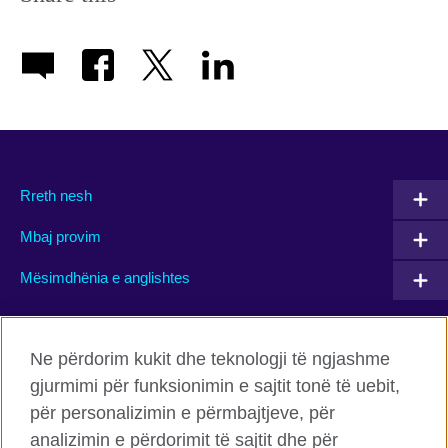
Rreth nesh
Mbaj provim
Mësimdhënia e anglishtes
Connect with us
Ne përdorim kukit dhe teknologji të ngjashme
gjurmimi për funksionimin e sajtit tonë të uebit,
Facebook
Twitter
për personalizimin e përmbajtjeve, për
Flickr
TikTok
analizimin e përdorimit të sajtit dhe për