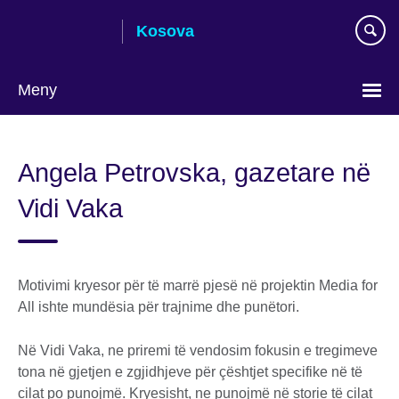
Skip
Kosova
to
main
content
Meny
Choose
your
Angela Petrovska, gazetare në
language
Vidi Vaka
Motivimi kryesor për të marrë pjesë në projektin Media for
All ishte mundësia për trajnime dhe punëtori.
Në Vidi Vaka, ne priremi të vendosim fokusin e tregimeve
tona në gjetjen e zgjidhjeve për çështjet specifike në të
cilat po punojmë. Kryesisht, ne punojmë në storie të cilat