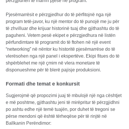
përzgjidhen të marrin pjesë në program.
Pjesëmarrësit e përzgjedhur do të përfitojnë nga një
program tetë-javor, ku një mentor do të punojë me ju për
të zhvilluar dhe krijuar historinë tuaj dhe gjithashtu do të
paguheni. Vetem pesë ekipet e përzgjedhura në listën
përfundimtare të programit do të ftohen në një event
“networking” në nëntor ku historitë pjesëmarrëse do të
vlerësohen nga një panel i ekspertëve. Ekipi fitues do të
shpërblehet me një çmim në vlera monetare të
disponueshme për të blerë pajisje produksioni.
Formati dhe temat e konkursit
Sugjerojmë që propozimi juaj të mbulojë një nga cështjet
e më poshtme, gjithashtu jeni të mirëpritur të përzgjidhni
po ashtu edhe një temë tuajën, por duhet të tregoni se
përse mendoni që është tërheqëse për të rinjtë në
Ballkanin Perëndimor: