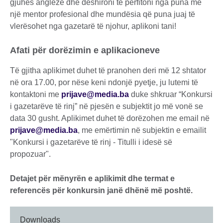
gjuhës angleze dhe dëshironi të përfitoni nga puna me
një mentor profesional dhe mundësia që puna juaj të
vlerësohet nga gazetarë të njohur, aplikoni tani!
Afati për dorëzimin e aplikacioneve
Të gjitha aplikimet duhet të pranohen deri më 12 shtator
në ora 17.00, por nëse keni ndonjë pyetje, ju lutemi të
kontaktoni me
prijave@media.ba
duke shkruar “Konkursi
i gazetarëve të rinj” në pjesën e subjektit jo më vonë se
data 30 gusht. Aplikimet duhet të dorëzohen me email në
prijave@media.ba
, me emërtimin në subjektin e emailit
"Konkursi i gazetarëve të rinj - Titulli i idesë së
propozuar".
Detajet për mënyrën e aplikimit dhe termat e
referencës për konkursin janë dhënë më poshtë.
Downloads