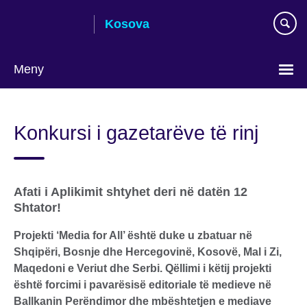
Skip
Kosova
to
main
content
Meny
Choose
your
Konkursi i gazetarëve të rinj
language
Afati i Aplikimit shtyhet deri në datën 12
Shtator!
Projekti ‘Media for All’ është duke u zbatuar në
Shqipëri, Bosnje dhe Hercegovinë, Kosovë, Mal i Zi,
Maqedoni e Veriut dhe Serbi. Qëllimi i këtij projekti
është forcimi i pavarësisë editoriale të medieve në
Ballkanin Perëndimor dhe mbështetjen e mediave