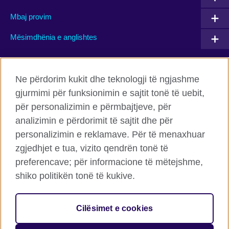
Mbaj provim
Mësimdhënia e anglishtes
Connect with us
Ne përdorim kukit dhe teknologji të ngjashme
gjurmimi për funksionimin e sajtit tonë të uebit,
Facebook
Twitter
për personalizimin e përmbajtjeve, për
Flickr
TikTok
analizimin e përdorimit të sajtit dhe për
personalizimin e reklamave. Për të menaxhuar
zgjedhjet e tua, vizito qendrën tonë të
preferencave; për informacione të mëtejshme,
Këshilli Britanik Globalisht
shiko politikën tonë të kukive.
Privatësia dhe termet
Cookies
Cilësimet e cookies
Harta e faqes