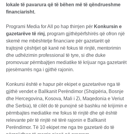
lokale të pavarura që të bëhen më të qëndrueshme
financiarisht.
Programi Media for All po hap thirrjen për
Konkursin e
gazetarëve të rinj
, program gjithëpërfshirës që ofron një
skemë me mbështetje financiare për gazetarët që
trajtojnë çështjet që kanë në fokus të rinjtë, mentorimin
dhe udhëzimin professional të tyre, si dhe duke
promovuar përmbajtjen mediatike të krijuar nga gazetarët
pjesëmarrës nga i gjithë rajonin.
Konkursi është e hapur për ekipet e gazetarëve nga të
gjithë vendet e Ballkanit Perëndimor (Shqipëria, Bosnje
dhe Hercegovina, Kosova, Mali i Zi, Maqedonia e Veriut
dhe Serbia), të cilët do të punojnë së bashku në krijimin e
përmbajtes mediatike me fokus të rinjtë dhe që është
relevante për të rinjtë në tërë rajonin e Ballkanit
Perëndimor. Të 10 ekipet me nga tre gazetarë do të