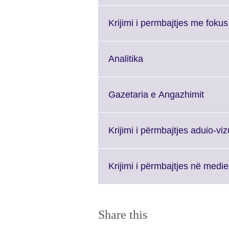
available
Krijimi i permbajtjes me fokus
Click
Analitika
to
expand.
More
Click
Gazetaria e Angazhimit
information
to
available.
expan
More
Krijimi i përmbajtjes aduio-vi
inform
availa
Krijimi i përmbajtjes
Share this