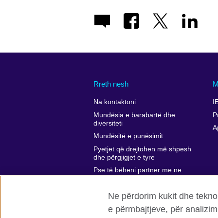
Rreth nesh
M
Na kontaktoni
I
Mundësia e barabartë dhe
P
diversiteti
A
Mundësitë e punësimit
Pyetjet që drejtohen më shpesh
dhe përgjigjet e tyre
Pse të bëheni partner me ne
Komentet dhe ankesat tuaja
Ne përdorim kukit dhe teknol
Affiliate marketing
e përmbajtjeve, për analizim