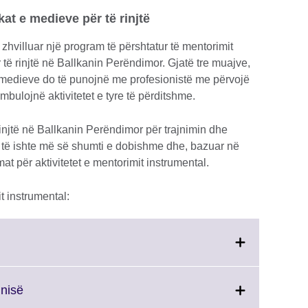
kat e medieve për të rinjtë
 zhvilluar një program të përshtatur të mentorimit
 të rinjtë në Ballkanin Perëndimor. Gjatë tre muajve,
e medieve do të punojnë me profesionistë me përvojë
bulojnë aktivitetet e tyre të përditshme.
injtë në Ballkanin Perëndimor për trajnimin dhe
të ishte më së shumti e dobishme dhe, bazuar në
emat për aktivitetet e mentorimit instrumental.
 instrumental:
Click
inisë
on
to