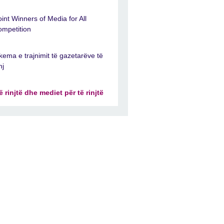
oint Winners of Media for All
ompetition
kema e trajnimit të gazetarëve të
nj
ë rinjtë dhe mediet për të rinjtë