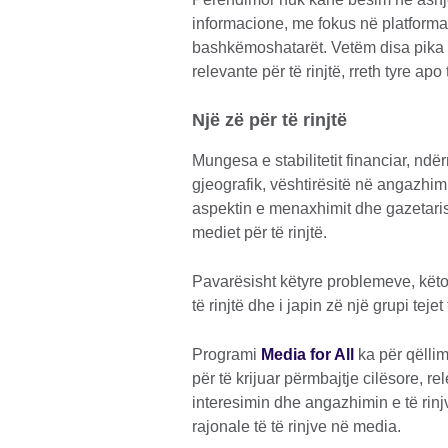
informacione, me fokus në platforma
bashkëmoshatarët. Vetëm disa pika 
relevante për të rinjtë, rreth tyre apo
Një zë për të rinjtë
Mungesa e stabilitetit financiar, ndë
gjeografik, vështirësitë në angazhi
aspektin e menaxhimit dhe gazetarisë
mediet për të rinjtë.
Pavarësisht këtyre problemeve, këto
të rinjtë dhe i japin zë një grupi tej
Programi
Media for All
ka për qëllim
për të krijuar përmbajtje cilësore, re
interesimin dhe angazhimin e të rinjv
rajonale të të rinjve në media.