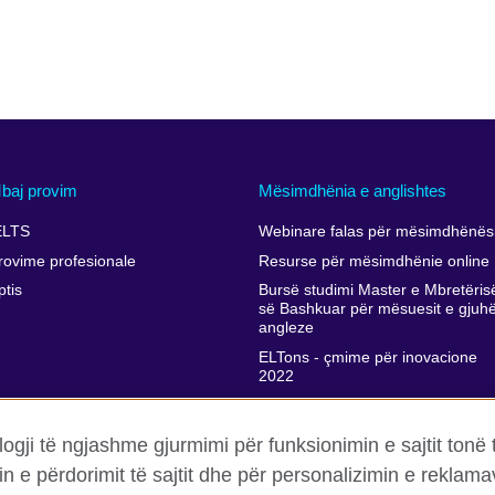
baj provim
Mësimdhënia e anglishtes
ELTS
Webinare falas për mësimdhënësi
rovime profesionale
Resurse për mësimdhënie online
ptis
Bursë studimi Master e Mbretëris
së Bashkuar për mësuesit e gjuh
angleze
ELTons - çmime për inovacione
2022
Përkrahja e zhvillimit profesional t
mësimdhënësve
ogji të ngjashme gjurmimi për funksionimin e sajtit tonë 
in e përdorimit të sajtit dhe për personalizimin e rekla