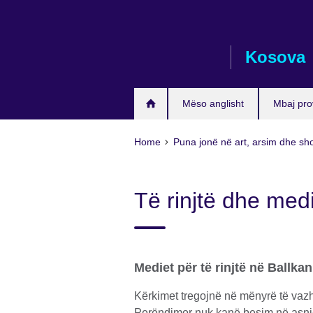
Skip
to
main
Kosova
content
Mëso anglisht
Mbaj pro
Home
Puna jonë në art, arsim dhe sh
Të rinjtë dhe medie
Mediet për të rinjtë në Ballk
Kërkimet tregojnë në mënyrë të vazh
Perëndimor nuk kanë besim në asnjë 