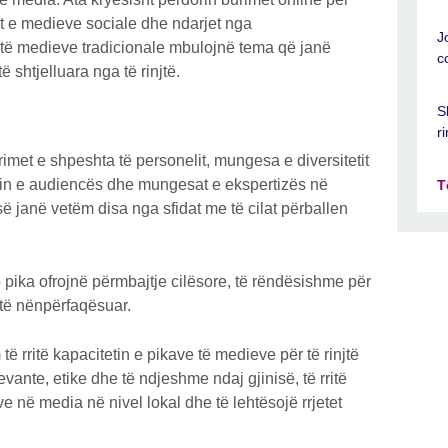
t e medieve sociale dhe ndarjet nga
J
të medieve tradicionale mbulojnë tema që janë
c
 të shtjelluara nga të rinjtë.
S
ri
rrimet e shpeshta të personelit, mungesa e diversitetit
min e audiencës dhe mungesat e ekspertizës në
T
 janë vetëm disa nga sfidat me të cilat përballen
 pika ofrojnë përmbajtje cilësore, të rëndësishme për
et të nënpërfaqësuar.
 të rritë kapacitetin e pikave të medieve për të rinjtë
levante, etike dhe të ndjeshme ndaj gjinisë, të rritë
e në media në nivel lokal dhe të lehtësojë rrjetet