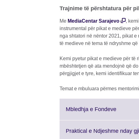
Trajnime të përshtatura për pi
Me
MediaCentar Sarajevo
, kemi
instrumental për pikat e medieve për
nga shtatori në nëntor 2021, pikat 
të medieve në tema të ndryshme që m
Kemi pyetur pikat e medieve për të r
mbështetjen që ata mendojnë që do 
përgjigjet e tyre, kemi identifikuar t
Temat e mbuluara përmes mentorimit
Click
Mbledhja e Fondeve
to
expand.
More
Praktical e Ndjeshme nday gj
informati