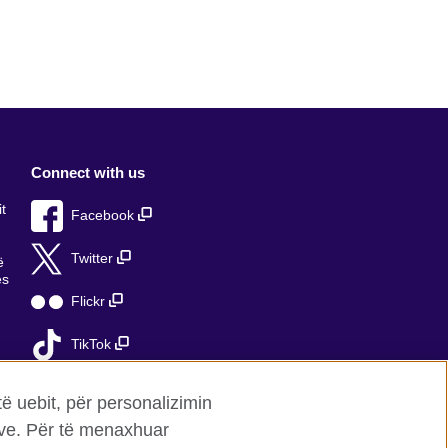
Connect with us
t
Facebook
Twitter
ë
ës
Flickr
TikTok
ë
të uebit, për personalizimin
mave. Për të menaxhuar