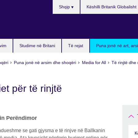
Choose
Shqip
Këshilli Britanik Globalisht
your
language
vim
Studime në Britani
Të rejat
Puna jonë në art, ar
oqëri
Puna jonë në arsim dhe shoqëri
Media for All
Të rinjtë dhe 
t për të rinjtë
anin Perëndimor
dueshme se gati gjysma e të rinjve në Ballkanin
K
media. Ata kryesisht përdorin burimet online për