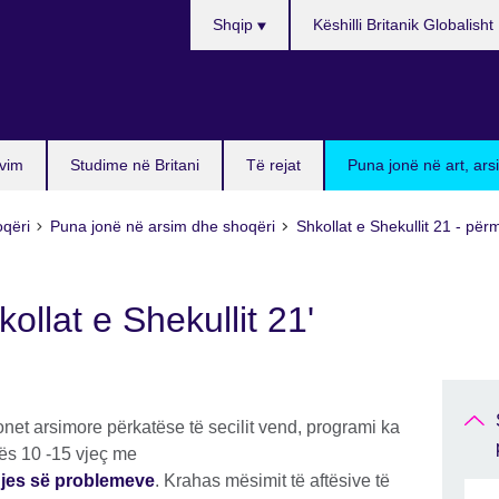
Choose
Shqip
Këshilli Britanik Globalisht
your
language
vim
Studime në Britani
Të rejat
Puna jonë në art, ar
oqëri
Puna jonë në arsim dhe shoqëri
Shkollat e Shekullit 21 - përm
kollat e Shekullit 21'
cionet arsimore përkatëse të secilit vend, programi ka
hës 10 -15 vjeç me
dhjes së problemeve
. Krahas mësimit të aftësive të