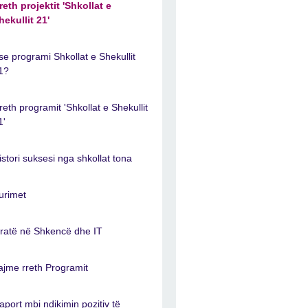
reth projektit 'Shkollat e
hekullit 21'
se programi Shkollat e Shekullit
1?
reth programit 'Shkollat e Shekullit
1'
istori suksesi nga shkollat tona
urimet
ratë në Shkencë dhe IT
ajme rreth Programit
aport mbi ndikimin pozitiv të