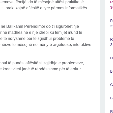
lemeve, fëmijët do të mësojnë aftësi praktike të
R
S
’i praktikojnë aftësitë e tyre përmes informatikës
P
2
ë në Ballkanin Perëndimor do t’i sigurohet një
r në madhësinë e një xhepi ku fëmijët mund të
dë të ndryshme për të zgjidhur probleme të
R
nësve të mësojnë në mënyrë argëtuese, interaktive
2
H
bal të punës, aftësitë si zgjidhja e problemeve,
e kreativiteti janë të rëndësishme për të arritur
B
G
L
R