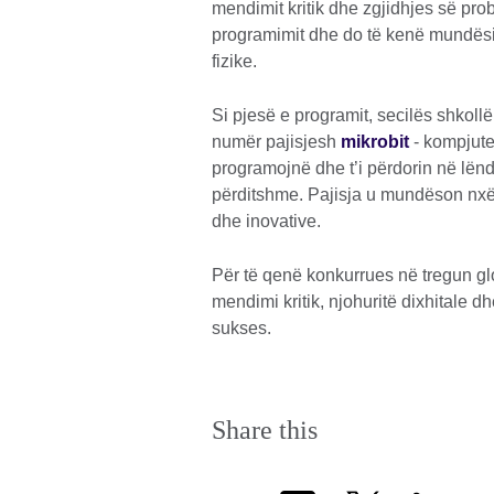
mendimit kritik dhe zgjidhjes së prob
programimit dhe do të kenë mundësi t
fizike.
Si pjesë e programit, secilës shkoll
numër pajisjesh
mikrobit
- kompjute
programojnë dhe t’i përdorin në lën
përditshme. Pajisja u mundëson nxë
dhe inovative.
Për të qenë konkurrues në tregun glo
mendimi kritik, njohuritë dixhitale dh
sukses.
Share this