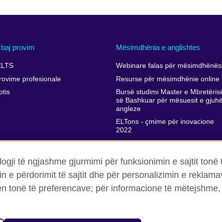
baj provim
Mësimdhënia e anglishtes
ELTS
Webinare falas për mësimdhënësi
rovime profesionale
Resurse për mësimdhënie online
ptis
Bursë studimi Master e Mbretëris
së Bashkuar për mësuesit e gjuh
angleze
ELTons - çmime për inovacione
2022
Përkrahja e zhvillimit profesional t
mësimdhënësve
ogji të ngjashme gjurmimi për funksionimin e sajtit tonë 
in e përdorimit të sajtit dhe për personalizimin e rekla
rën tonë të preferencave; për informacione të mëtejshme, 
a dhe termet
Cookies
Harta e faqes