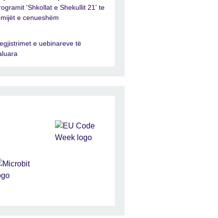
rogramit 'Shkollat e Shekullit 21' te
ëmijët e cenueshëm
egjistrimet e uebinareve të
aluara