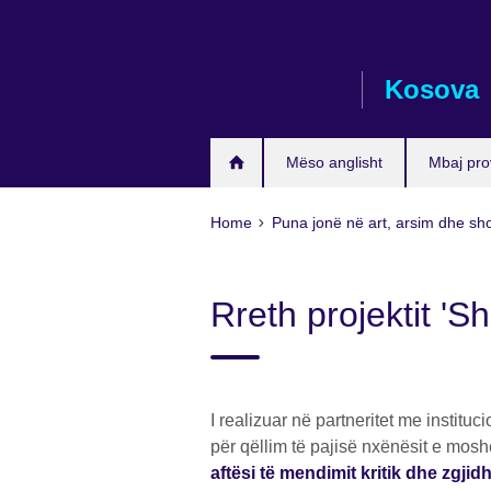
Skip
to
main
Kosova
content
Mëso anglisht
Mbaj pro
Home
Puna jonë në art, arsim dhe sh
Rreth projektit 'Sh
I realizuar në partneritet me institu
për qëllim të pajisë nxënësit e mos
aftësi të mendimit kritik dhe zgji