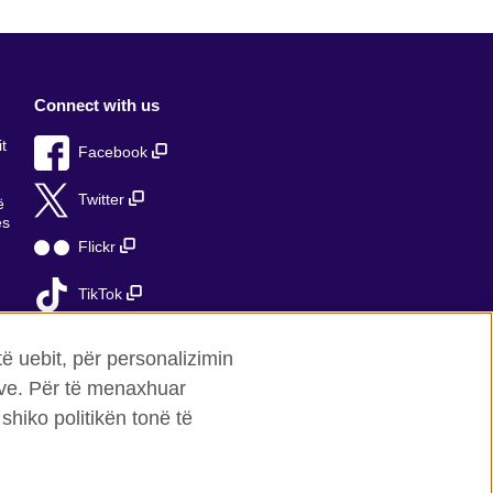
Connect with us
t
Facebook
Twitter
ë
ës
Flickr
TikTok
ë
të uebit, për personalizimin
mave. Për të menaxhuar
shiko politikën tonë të