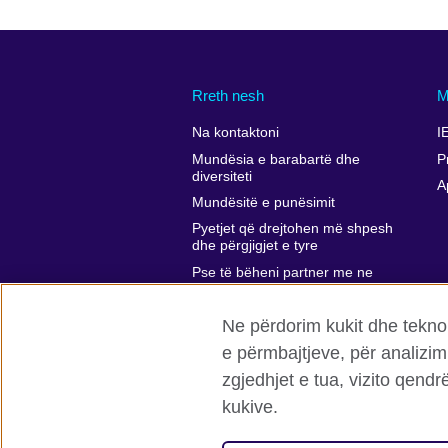
Rreth nesh
M
Na kontaktoni
I
Mundësia e barabartë dhe
P
diversiteti
A
Mundësitë e punësimit
Pyetjet që drejtohen më shpesh
dhe përgjigjet e tyre
Pse të bëheni partner me ne
Komentet dhe ankesat tuaja
Ne përdorim kukit dhe teknol
Affiliate marketing
e përmbajtjeve, për analizim
zgjedhjet e tua, vizito qend
kukive.
Këshilli Britanik Globalisht
Privatësi