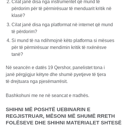
Cilat janë disa nga instrumentet që mund të
përdorim për të përmirësuar të menduarit kritik në
klasë?
Cilat janë disa nga platformat në internet që mund
të përdorim?
Si mund të na ndihmojnë këto platforma si mësues
për të përmirësuar mendimin kritik të nxënësve
tanë?
Në seancën e datës 19 Qershor, panelistet tona i
janë përgjigjur këtyre dhe shumë pyetjeve të tjera
të drejtuara nga pjesëmarrësit.
Bashkohuni me ne në seancat e rradhës.
SHIHNI MË POSHTË UEBINARIN E
REGJISTRUAR, MËSONI MË SHUMË RRETH
FOLËSEVE DHE SHIHNI MATERIALET SHTESË