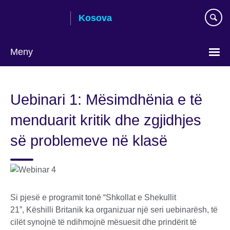
Skip
Kosova
to
main
content
Meny
Choose
your
Uebinari 1: Mësimdhënia e të
language
menduarit kritik dhe zgjidhjes
së problemeve në klasë
Si pjesë e programit tonë “Shkollat e Shekullit
21”, Këshilli Britanik ka organizuar një seri uebinarësh, të
cilët synojnë të ndihmojnë mësuesit dhe prindërit të