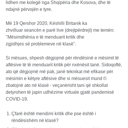
lidhen me kolegë nga Shqipëria dhe Kosova, dhe të
ndajnë përvojën e tyre.
Më 19 Qershor 2020, Këshilli Britanik ka
zhvilluar seancën e parë live (drejtpërdrejt) me temën:
"Mësimdhënia e të menduarit kritik dhe
zgjidhjes së problemeve në klasë".
Si mësues, shpesh dëgjojmë për rëndësinë e mësimit të
aftësive të të menduarit kritik për nxënësit tanë. Sidoqoftë,
ato që dëgjojmë më pak, janë teknikat më efikase për
mësimin e këtyre aftësive dhe si mësuesit mund t'i
zbatojnë ato në klasë - veçanërisht tani që shkollat ​​
detyrohen të japin udhëzime virtuale gjatë pandemisë
COVID-19.
Çfarë është mendimi kritik dhe pse është i
rëndësishëm në klasë?