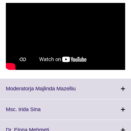
Click
Moderatorja Majlinda Mazelliu
to
expand.
More
Click
Msc. Irida Sina
information
to
available.
expand.
More
Click
Dr. Elona Mehmeti