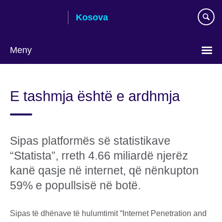
Skip
Kosova
to
main
content
Meny
Choose
your
E tashmja është e ardhmja
language
Sipas platformës së statistikave
“Statista”, rreth 4.66 miliardë njerëz
kanë qasje në internet, që nënkupton
59% e popullsisë në botë.
Sipas të dhënave të hulumtimit “Internet Penetration and