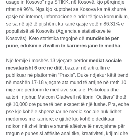
usage in Kosovo” nga STIKK, në Kosovë, kjo përqindje
rritet në 96%. Nga kjo kuptohet se Kosova ka më shumë
qasje në internet, informacione e ndër të tjera komunikim,
se sa në ujë të pijshëm, ku kanë qasje vetëm 86.31% e
popullsisë së Kosovës (Agjencia e statistikave të
Kosovës). Këto statistika tregojnë që
mundësitë për
punë, edukim e zhvillim të karrierës janë të mëdha.
Një fëmijë i moshës 13 vjeçare përdor
mediat sociale
mesatarisht 6 orë në ditë
, bazuar në artikullin e
publikuar në platformën “Praxis”. Duke ndjekur këtë trend,
në moshën 17-18 vjeçare ata mund të arrijnë në rreth 10
mijë orë përdorim të mediave sociale. Psikologu dhe
autori i njohur, Malcom Gladwell në librin “Outliers” thotë
që 10,000 orë pune të bën ekspert të një fushe. Pra, edhe
pse kjo kohë e shpenzuar në media sociale nuk lidhet
medomos me karrierë; e gjithë kjo kohë e dedikuar
ndikon në zhvillimin e shumë aftësive të nevojshme për
tregun e punës si aftësitë analitike, kreativiteti, krijimi dhe