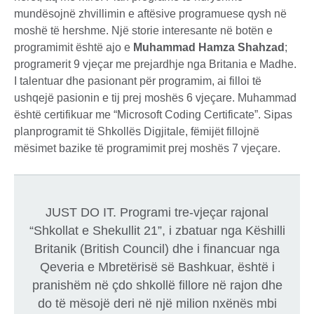
mundësojnë zhvillimin e aftësive programuese qysh në
moshë të hershme. Një storie interesante në botën e
programimit është ajo e
Muhammad Hamza Shahzad
;
programerit 9 vjeçar me prejardhje nga Britania e Madhe.
I talentuar dhe pasionant për programim, ai filloi të
ushqejë pasionin e tij prej moshës 6 vjeçare. Muhammad
është certifikuar me “Microsoft Coding Certificate”. Sipas
planprogramit të Shkollës Digjitale, fëmijët fillojnë
mësimet bazike të programimit prej moshës 7 vjeçare.
JUST DO IT. Programi tre-vjeçar rajonal
“Shkollat e Shekullit 21”, i zbatuar nga Këshilli
Britanik (British Council) dhe i financuar nga
Qeveria e Mbretërisë së Bashkuar, është i
pranishëm në çdo shkollë fillore në rajon dhe
do të mësojë deri në një milion nxënës mbi