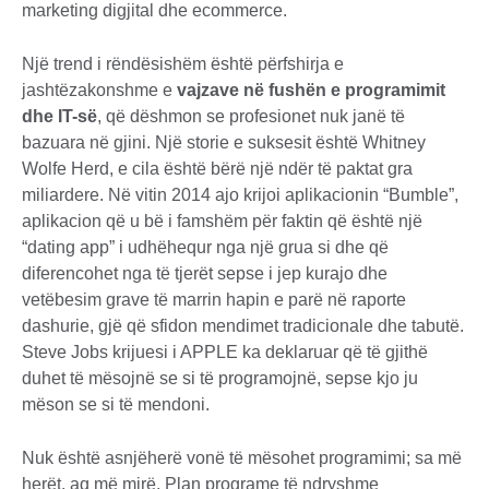
marketing digjital dhe ecommerce.
Një trend i rëndësishëm është përfshirja e
jashtëzakonshme e
vajzave në fushën e programimit
dhe IT-së
, që dëshmon se profesionet nuk janë të
bazuara në gjini. Një storie e suksesit është Whitney
Wolfe Herd, e cila është bërë një ndër të paktat gra
miliardere. Në vitin 2014 ajo krijoi aplikacionin “Bumble”,
aplikacion që u bë i famshëm për faktin që është një
“dating app” i udhëhequr nga një grua si dhe që
diferencohet nga të tjerët sepse i jep kurajo dhe
vetëbesim grave të marrin hapin e parë në raporte
dashurie, gjë që sfidon mendimet tradicionale dhe tabutë.
Steve Jobs krijuesi i APPLE ka deklaruar që të gjithë
duhet të mësojnë se si të programojnë, sepse kjo ju
mëson se si të mendoni.
Nuk është asnjëherë vonë të mësohet programimi; sa më
herët, aq më mirë. Plan programe të ndryshme