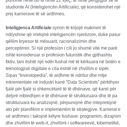
punonte nëse do të ishte 22 vjeç, ai ishte përgjigjur se të
studionte AI (Inteligjencën Artificiale), që konsiderohet një
prej karrierave të së ardhmes.
Inteligjenca Artificiale
synon të krijojë makineri të
ndryshme që imitojnë inteligjencën njerëzore, duke pasur
qëllim kryesor të mësuarit, racionalizimin dhe
perceptimin. Si një profesion i cili jo shumë vite me parë
ishte konsideruar si profesion futuristik dhe gjithashtu
fiktiv, tani është një ndër fushat më të kërkuara në botën e
teknologjisë digjitale e cila është në zhvillim e sipër.
Sipas “Investopedia”, të ardhme të ndritur dhe rritje
inkrementale në industri kanë “Data Scientists” përkthyer
fjalë për fjalë si shkencëtarë të të dhënave, që kanë për
detyrë mbledhjen e të dhënave të strukturuara dhe të pa
strukturuara ku analizojnë, përpunojnë dhe intepretojnë
ato për planifikim e implementim të strategjive. Karrierat e
së ardhmes i takojnë këtyre fushave: programim, dizajnim
dhe zhvillim të web-it, zhvillimi i softwareevë, kibernetikë,