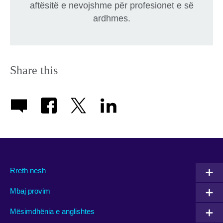
aftësitë e nevojshme për profesionet e së
ardhmes.
Share this
Rreth nesh
Mbaj provim
Mësimdhënia e anglishtes