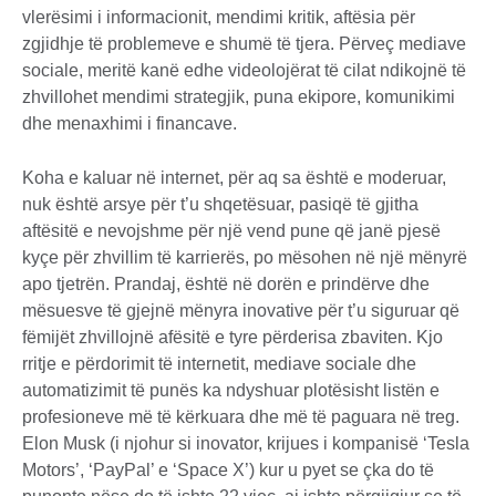
vlerësimi i informacionit, mendimi kritik, aftësia për
zgjidhje të problemeve e shumë të tjera. Përveç mediave
sociale, meritë kanë edhe videolojërat të cilat ndikojnë të
zhvillohet mendimi strategjik, puna ekipore, komunikimi
dhe menaxhimi i financave.
Koha e kaluar në internet, për aq sa është e moderuar,
nuk është arsye për t’u shqetësuar, pasiqë të gjitha
aftësitë e nevojshme për një vend pune që janë pjesë
kyçe për zhvillim të karrierës, po mësohen në një mënyrë
apo tjetrën. Prandaj, është në dorën e prindërve dhe
mësuesve të gjejnë mënyra inovative për t’u siguruar që
fëmijët zhvillojnë afësitë e tyre përderisa zbaviten. Kjo
rritje e përdorimit të internetit, mediave sociale dhe
automatizimit të punës ka ndyshuar plotësisht listën e
profesioneve më të kërkuara dhe më të paguara në treg.
Elon Musk (i njohur si inovator, krijues i kompanisë ‘Tesla
Motors’, ‘PayPal’ e ‘Space X’) kur u pyet se çka do të