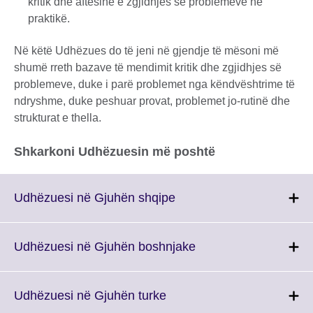
kritik dhe aftësine e zgjidhjes së problemeve në
praktikë.
Në këtë Udhëzues do të jeni në gjendje të mësoni më
shumë rreth bazave të mendimit kritik dhe zgjidhjes së
problemeve, duke i parë problemet nga këndvështrime të
ndryshme, duke peshuar provat, problemet jo-rutinë dhe
strukturat e thella.
Shkarkoni Udhëzuesin më poshtë
Click
Udhëzuesi në Gjuhën shqipe
to
expand.
More
Click
Udhëzuesi në Gjuhën boshnjake
information
to
available.
expand.
More
Click
Udhëzuesi në Gjuhën turke
information
to