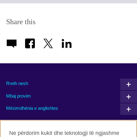
available.
expand.
More
information
Share this
available.
Rreth nesh
Mbaj provim
Mësimdhënia e anglishtes
Connect with us
Ne përdorim kukit dhe teknologji të ngjashme