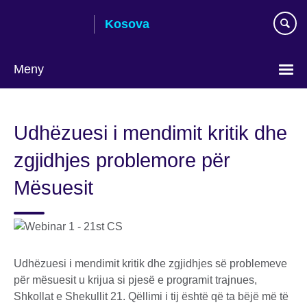
Skip
Kosova
to
main
content
Meny
Choose
your
Udhëzuesi i mendimit kritik dhe
language
zgjidhjes problemore për
Mësuesit
Udhëzuesi i mendimit kritik dhe zgjidhjes së problemeve
për mësuesit u krijua si pjesë e programit trajnues,
Shkollat e Shekullit 21. Qëllimi i tij është që ta bëjë më të