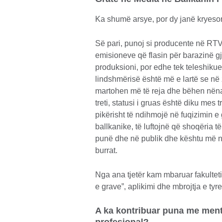
Ka shumë arsye, por dy janë kryeso
Së pari, punoj si producente në RT
emisioneve që flasin për barazinë g
produksioni, por edhe tek teleshikuesi
lindshmërisë është më e lartë se në z
martohen më të reja dhe bëhen nëna 
treti, statusi i gruas është diku mes
pikërisht të ndihmojë në fuqizimin e 
ballkanike, të luftojnë që shoqëria t
punë dhe në publik dhe kështu më në
burrat.
Nga ana tjetër kam mbaruar fakulteti
e grave”, aplikimi dhe mbrojtja e tyr
A ka kontribuar puna me mento