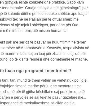
n gjithçka është konkrete dhe praktike. Sapo kam
orie fenomenale: “Gruaja në sytë e një gjinekologu”, për
që të kalonte ditët e pensionit duke shëtitur apo luajtur
Leskovci tek ne në Pasjan për të ofruar shërbime
ientet si një mjek i shkëlqyer, por edhe për t’ua
e më mirë të themi, atë mision humanitar.
jekt pak më serioz të bazuar në hulumtimin në terren
 e serbëve në Anamoravën e Kosovës, respektivisht në
 të marrim mbështetjen tuaj për zbatimin e tij, që për
punoj do të kishte rëndësi dhe domethënie të madhe.
të tuaja nga programi i mentorimit?
por tani, tani mund të them vetëm se vërtet nuk po i gjej
irënjohjen time të madhe për ju dhe mentoren time
 shumë për të gjitha këshillat e saj praktike dhe të
rjen e përvojës së saj tejet të pasur gazetareske...
ksperiencë të mrekullueshme, të cilën do t’ia