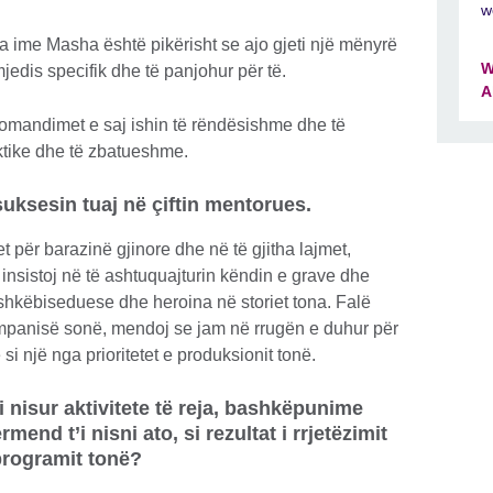
w
 ime Masha është pikërisht se ajo gjeti një mënyrë
W
jedis specifik dhe të panjohur për të.
A
ekomandimet e saj ishin të rëndësishme dhe të
ktike dhe të zbatueshme.
uksesin tuaj në çiftin mentorues.
t për barazinë gjinore dhe në të gjitha lajmet,
nsistoj në të ashtuquajturin këndin e grave dhe
shkëbiseduese dhe heroina në storiet tona. Falë
mpanisë sonë, mendoj se jam në rrugën e duhur për
 si një nga prioritetet e produksionit tonë.
i nisur aktivitete të reja, bashkëpunime
end t’i nisni ato, si rezultat i rrjetëzimit
programit tonë?