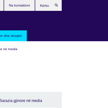
Na kontaktoni
Kërko
sim dhe shoqëri
re në media
Barazia gjinore në media