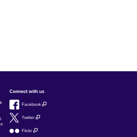
Connect with us
t
Facebook
Twitter
ë
ës
Flickr