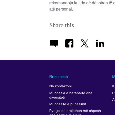
rekomandoja kujtdo që dëshiron të a
atë personal.
Share this
Rreth nesh
M
Na kontaktoni
I
Mundësia e barabartë dhe
P
diversiteti
A
Mundësitë e punësimit
Pyetjet që drejtohen më shpesh