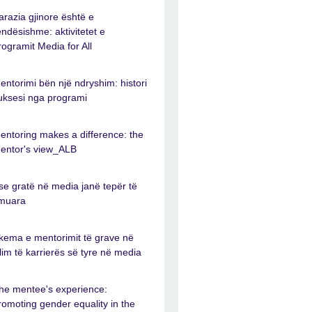
arazia gjinore është e
ëndësishme: aktivitetet e
rogramit Media for All
entorimi bën një ndryshim: histori
uksesi nga programi
entoring makes a difference: the
entor's view_ALB
se gratë në media janë tepër të
muara
kema e mentorimit të grave në
illim të karrierës së tyre në media
he mentee's experience:
romoting gender equality in the