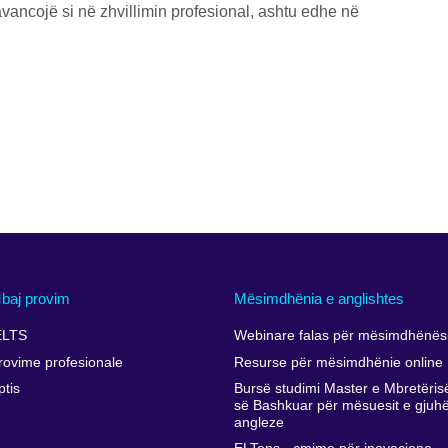
vancojë si në zhvillimin profesional, ashtu edhe në
baj provim
Mësimdhënia e anglishtes
ELTS
Webinare falas për mësimdhënësi
rovime profesionale
Resurse për mësimdhënie online
ptis
Bursë studimi Master e Mbretëris
së Bashkuar për mësuesit e gjuh
angleze