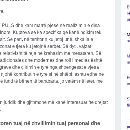
B
re.
r
p
V PULS dhe kam marrë pjesë në realizimin e disa
jinore. Kuptova se ka specifika që kanë ndikim tek
M
t. Së pari, në territorin ku jetoj unë, shkalla e
s
onat e tjera ku jetojnë serbët. Së dyti, vajzat
relativisht të reja në krahasim me mesataren. Së
M
 tradicionales dhe modernes dhe roli i medias është
m
grave dhe çlirimin e tyre nga shtrëngesat e vjetra
ë njohë kontributin e tyre si në shtëpi, ashtu edhe në
P
 fund të bëhen të barabarta, jo vetëm në letër, me
ç
S
n juridik dhe gjithmonë më kanë interesuar “të drejtat
f
e.
T
ren tuaj në zhvillimin tuaj personal dhe
p