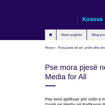
Skip
to
main
Kosova
content
Mëso anglisht
Mbaj pro
Home
Puna jonë në art, arsim dhe sh
Pse mora pjesë n
Media for All
Pse keni aplikuar për rolin e
Gratë në Media në Ballkanin 