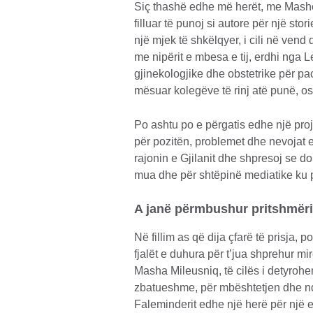
Siç thashë edhe më herët, me Mashë
filluar të punoj si autore për një st
një mjek të shkëlqyer, i cili në vend 
me nipërit e mbesa e tij, erdhi nga 
gjinekologjike dhe obstetrike për pac
mësuar kolegëve të rinj atë punë, os
Po ashtu po e përgatis edhe një pro
për pozitën, problemet dhe nevojat
rajonin e Gjilanit dhe shpresoj se do
mua dhe për shtëpinë mediatike ku 
A janë përmbushur pritshmëri
Në fillim as që dija çfarë të prisja, 
fjalët e duhura për t’jua shprehur m
Masha Mileusniq, të cilës i detyrohem
zbatueshme, për mbështetjen dhe nda
Faleminderit edhe një herë për një e