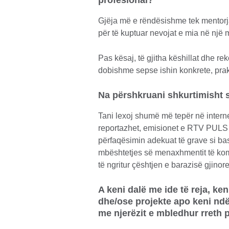
profesional?
Gjëja më e rëndësishme tek mentorja
për të kuptuar nevojat e mia në një m
Pas kësaj, të gjitha këshillat dhe r
dobishme sepse ishin konkrete, pra
Na përshkruani shkurtimisht s
Tani lexoj shumë më tepër në interne
reportazhet, emisionet e RTV PULS i
përfaqësimin adekuat të grave si ba
mbështetjes së menaxhmentit të ko
të ngritur çështjen e barazisë gjinore
A keni dalë me ide të reja, ken
dhe/ose projekte apo keni ndërm
me njerëzit e mbledhur rreth 