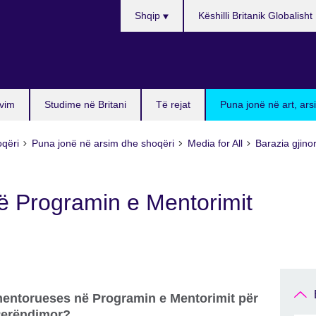
Choose
Shqip
Këshilli Britanik Globalisht
your
language
vim
Studime në Britani
Të rejat
Puna jonë në art, ar
oqëri
Puna jonë në arsim dhe shoqëri
Media for All
Barazia gjino
ë Programin e Mentorimit
 mentorueses në Programin e Mentorimit për
Perëndimor?