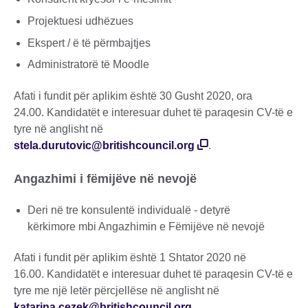
Projektuesi udhëzues
Ekspert / ë të përmbajtjes
Administratorë të Moodle
Afati i fundit për aplikim është 30 Gusht 2020, ora
24.00. Kandidatët e interesuar duhet të paraqesin CV-të e
tyre në anglisht në
stela.durutovic@britishcouncil.org
.
Angazhimi i fëmijëve në nevojë
Deri në tre konsulentë individualë - detyrë
kërkimore mbi Angazhimin e Fëmijëve në nevojë
Afati i fundit për aplikim është 1 Shtator 2020 në
16.00. Kandidatët e interesuar duhet të paraqesin CV-të e
tyre me një letër përcjellëse në anglisht në
katarina.cezek@britishcouncil.org
.