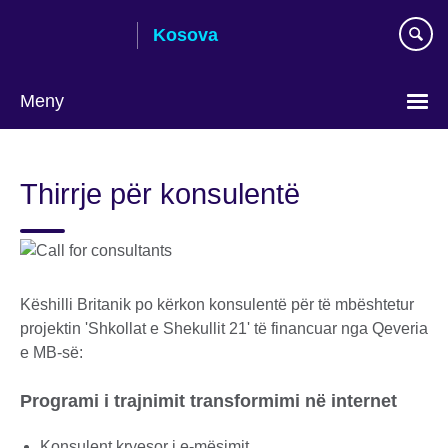
Skip
Kosova
to
main
content
Meny
Choose
your
Thirrje për konsulentë
language
Këshilli Britanik po kërkon konsulentë për të mbështetur
projektin 'Shkollat e Shekullit 21' të financuar nga Qeveria
e MB-së:
Programi i trajnimit transformimi në internet
Konsulent kryesor i e-mësimit