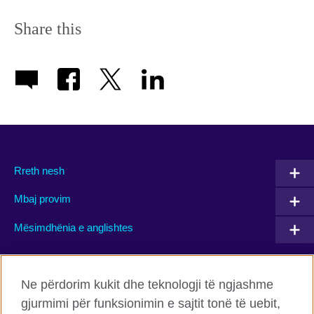
Share this
Rreth nesh
Mbaj provim
Mësimdhënia e anglishtes
Connect with us
Ne përdorim kukit dhe teknologji të ngjashme
gjurmimi për funksionimin e sajtit tonë të uebit,
Facebook
Twitter