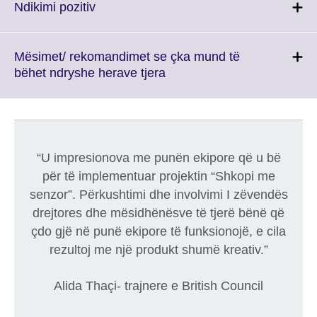
More
Click
Ndikimi pozitiv
information
to
available.
expand.
More
Mësimet/ rekomandimet se çka mund të
information
Click
bëhet ndryshe herave tjera
available.
to
expand.
More
information
available.
“U impresionova me punën ekipore që u bë
për të implementuar projektin “Shkopi me
senzor”. Përkushtimi dhe involvimi I zëvendës
drejtores dhe mësidhënësve të tjerë bënë që
çdo gjë në punë ekipore të funksionojë, e cila
rezultoj me një produkt shumë kreativ.”
Alida Thaçi- trajnere e British Council