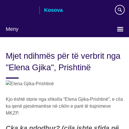
Skip
Kosova
to
main
content
Meny
Choose
your
Mjet ndihmës për të verbrit nga
language
"Elena Gjika", Prishtinë
Kjo është storie nga shkolla “Elena Gjika-Prishtinë”, e cila
ka qenë pjesëmarrëse në ciklin e parë të trajnimeve
MKZP.
Çka ka ndodhur? (cila ishte sfida në