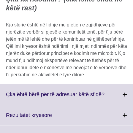
këtë rast)
Kjo storie është në lidhje me gjetjen e zgjidhjeve për
njerëzit e verbër si pjesë e komunitetit tonë, për t’ju bërë
jetën më të lehtë dhe për të kontribuar në gjithëpërfshirje.
Qëllimi kryesor është ndërtimi i një mjeti ndihmës për këta
njerëz duke përdorur principet e kodimit me micro:bit. Kjo
mund t’ju ndihmoj ekspertëve relevant të fushës për të
ndërlidhur idetë e nxënësve me nevojat e të vërbërve dhe
t’i përkrahin në aktivitetet e tyre ditore.
Click
Çka ëhtë bërë për të adresuar këtë sfidë?
to
expand.
More
Click
Rezultatet kryesore
information
to
available.
expand.