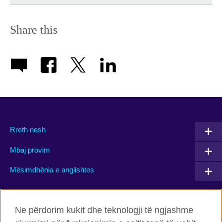
Share this
Rreth nesh
Mbaj provim
Mësimdhënia e anglishtes
Connect with us
Ne përdorim kukit dhe teknologji të ngjashme