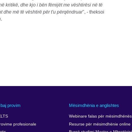
kritikë, dhe kjo i bën fëmijët me vështirësi në të
 dhe më të vështirë për t'u përqëndruar
", - theksoi
ë.
baj provim
Mësimdhënia e anglishtes
ELTS
Webinare falas për mësimdhënësi
rovime profesionale
Resurse për mësimdhënie online
ptis
Bursë studimi Master e Mbretëris