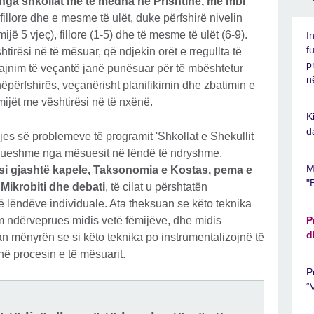
 nga shkollat më të mëdha në Prishtinë, me mbi
fillore dhe e mesme të ulët, duke përfshirë nivelin
jë 5 vjeç), fillore (1-5) dhe të mesme të ulët (6-9).
I
f
rësi në të mësuar, që ndjekin orët e rregullta të
p
rajnim të veçantë janë punësuar për të mbështetur
n
hëpërfshirës, veçanërisht planifikimin dhe zbatimin e
mijët me vështirësi në të nxënë.
K
d
hjes së problemeve të programit 'Shkollat e Shekullit
erueshme nga mësuesit në lëndë të ndryshme.
M
si gjashtë kapele, Taksonomia e Kostas, pema e
"
 Mikrobiti dhe debati
, të cilat u përshtatën
ë lëndëve individuale. Ata theksuan se këto teknika
dërveprues midis vetë fëmijëve, dhe midis
P
d
 mënyrën se si këto teknika po instrumentalizojnë të
në procesin e të mësuarit.
P
“