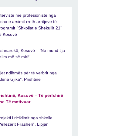
ntervistë me profesionistë nga
usha e arsimit rreth arritjeve të
rogramit ‘’Shkollat e Shekullit 21’’
ë Kosovë
ishnarekë, Kosovë – ‘Ne mund t'ja
alim më së miri!’
jet ndihmës për të verbrit nga
Elena Gjika", Prishtinë
rishtinë, Kosovë – Të përfshirë
he Të motivuar
rojekti i riciklimit nga shkolla
Vëllezërit Frashëri”, Lipjan