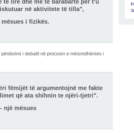
të lirë dhe më të barabartë për t'u
P
kutuar në aktivitete të tilla",
S
ë mësues i fizikës.
i përdorimi i debatit në procesin e mësimdhënies i
bëri fëmijët të argumentojnë me fakte
imet që ata shihnin te njëri-tjetri".
- një mësues