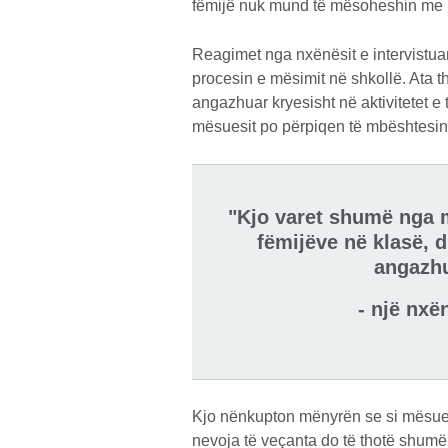
fëmijë nuk mund të mësoheshin me 
Reagimet nga nxënësit e intervistuar
procesin e mësimit në shkollë. Ata t
angazhuar kryesisht në aktivitetet e
mësuesit po përpiqen të mbështesin t
"Kjo varet shumë nga 
fëmijëve në klasë, d
angazhu
- një nxë
Kjo nënkupton mënyrën se si mësues
nevoja të veçanta do të thotë shumë 