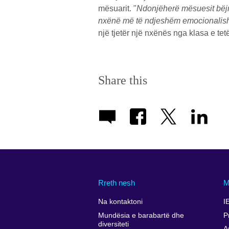
mësuarit. "
Ndonjëherë mësuesit bëjnë 
nxënë më të ndjeshëm emocionalisht
një tjetër një nxënës nga klasa e tet
Share this
Rreth nesh
M
Na kontaktoni
I
Mundësia e barabartë dhe
P
diversiteti
A