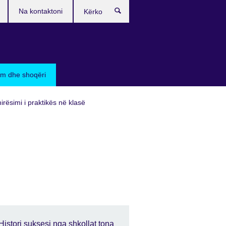
Na kontaktoni
Kërko
sim dhe shoqëri
irësimi i praktikës në klasë
Histori suksesi nga shkollat tona