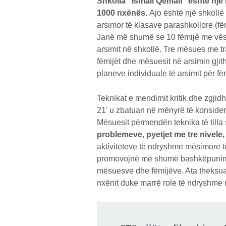
Shkolla “Ismail Qemali” është një
1000 nxënës.
Ajo është një shkollë 
arsimor të klasave parashkollore (fëmi
Janë më shumë se 10 fëmijë me vështi
arsimit në shkollë. Tre mësues me t
fëmijët dhe mësuesit në arsimin gjit
planeve individuale të arsimit për fë
Teknikat e mendimit kritik dhe zgjid
21' u zbatuan në mënyrë të konsid
Mësuesit përmendën teknika të tilla
problemeve, pyetjet me tre nivele,
aktiviteteve të ndryshme mësimore t
promovojnë më shumë bashkëpunim n
mësuesve dhe fëmijëve. Ata theksuan
nxënit duke marrë role të ndryshme 