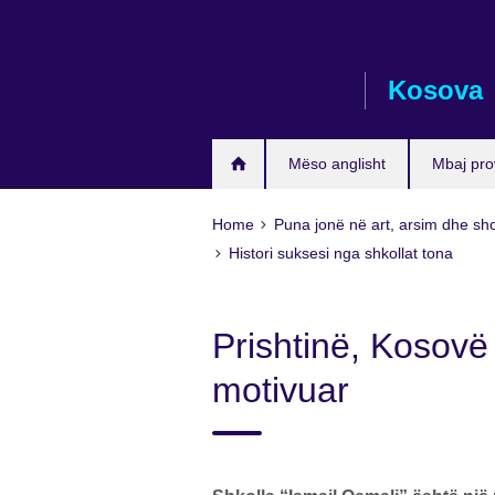
Skip
to
main
Kosova
content
Mëso anglisht
Mbaj pro
Home
Puna jonë në art, arsim dhe sh
Histori suksesi nga shkollat tona
Prishtinë, Kosovë
motivuar