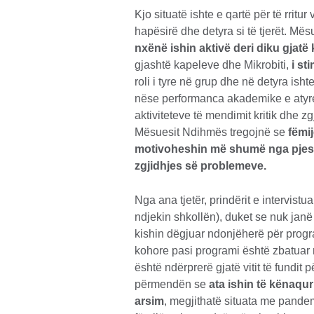
Kjo situatë ishte e qartë për të rritu
hapësirë ​​dhe detyra si të tjerët. 
nxënë ishin aktivë deri diku gjatë 
gjashtë kapeleve dhe Mikrobiti,
i st
roli i tyre në grup dhe në detyra ish
nëse performanca akademike e atyre f
aktiviteteve të mendimit kritik dhe 
Mësuesit Ndihmës tregojnë se
fëmi
motivoheshin më shumë nga pjesëma
zgjidhjes së problemeve.
Nga ana tjetër, prindërit e intervistu
ndjekin shkollën), duket se nuk jan
kishin dëgjuar ndonjëherë për progr
kohore pasi programi është zbatuar 
është ndërprerë gjatë vitit të fundit
përmendën se
ata ishin të kënaqur
arsim
, megjithatë situata me pandem