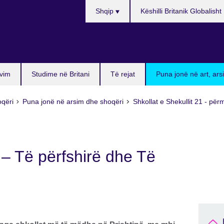
Choose
Shqip
Këshilli Britanik Globalisht
your
language
vim
Studime në Britani
Të rejat
Puna jonë në art, ar
oqëri
Puna jonë në arsim dhe shoqëri
Shkollat e Shekullit 21 - përm
 – Të përfshirë dhe Të