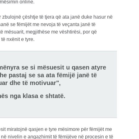
mësimin online.
 zbulojnë çështje të tjera që ata janë duke hasur në
hanë se fëmijët me nevoja të veçanta janë të
 të mësuarit, megjithëse me vështirësi, por që
ë nxënit e tyre.
mënyra se si mësuesit u qasen atyre
he pastaj se sa ata fëmijë janë të
ar dhe të motivuar",
nës nga klasa e shtatë.
it miratojnë qasjen e tyre mësimore për fëmijët me
në nivelin e angazhimit të fëmijëve në procesin e të