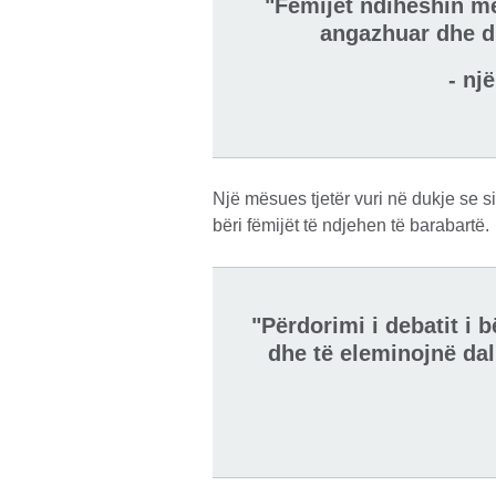
"Fëmijët ndiheshin më 
angazhuar dhe dis
- nj
Një mësues tjetër vuri në dukje se s
bëri fëmijët të ndjehen të barabartë.
"Përdorimi i debatit i 
dhe të eleminojnë dall