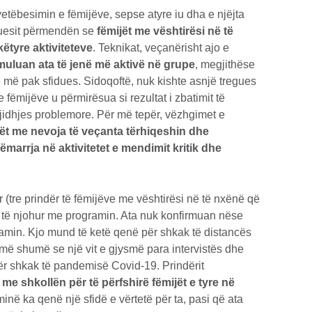
r vetëbesimin e fëmijëve, sepse atyre iu dha e njëjta
Mësuesit përmendën se
fëmijët me vështirësi në të
këtyre aktiviteteve
. Teknikat, veçanërisht ajo e
imuluan ata të jenë më aktivë në grupe
, megjithëse
te më pak sfidues. Sidoqoftë, nuk kishte asnjë tregues
ëmijëve u përmirësua si rezultat i zbatimit të
zgjidhjes problemore. Për më tepër, vëzhgimet e
jët me nevoja të veçanta tërhiqeshin dhe
rrja në aktivitetet e mendimit kritik dhe
ar (tre prindër të fëmijëve me vështirësi në të nxënë që
ë të njohur me programin. Ata nuk konfirmuan nëse
amin. Kjo mund të ketë qenë për shkak të distancës
më shumë se një vit e gjysmë para intervistës dhe
 për shkak të pandemisë Covid-19. Prindërit
 me shkollën për të përfshirë fëmijët e tyre në
inë ka qenë një sfidë e vërtetë për ta, pasi që ata