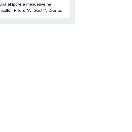
una ekipore e mësuesve në
hkollën Fillore "Ali Gashi", Drenas